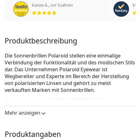
Калин Б.
,
vor 3 Jahren
Mich
Bewertung 5 aus 5
Produktbeschreibung
Die Sonnenbrillen Polaroid stellen eine einmalige
Verbindung der Funktionalität und des modischen Stils
dar. Das Unternehmen Polaroid Eyewear ist
Wegbereiter und Experte im Bereich der Herstellung
von polarisierten Linsen und gehört zu meist
verkauften Marken mit Sonnenbrillen.
Polaroid Suncover PLD 9011/S 807 M9 54
ist eine
Unisex Sonnebrille.
Mehr anzeigen
Mit der virtuellen Anprobefunktion von Lentiamo
können Sie herausfinden, wie Sie mit dieser
Sonnenbrille aussehen.
Produktangaben