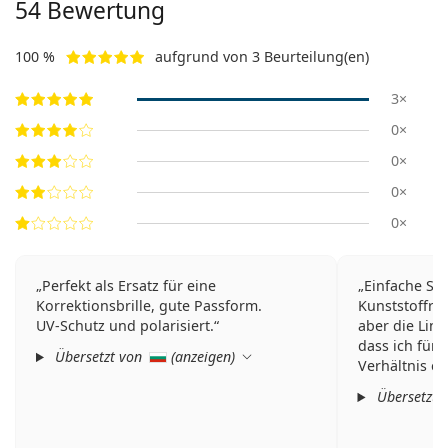
54
Bewertung
100 %
aufgrund von 3 Beurteilung(en)
3×
0×
0×
0×
0×
Perfekt als Ersatz für eine
Einfache Son
Korrektionsbrille, gute Passform.
Kunststoffrah
UV-Schutz und polarisiert.
aber die Lins
dass ich für 
Übersetzt von
(
anzeigen
)
Verhältnis e
Übersetzt 