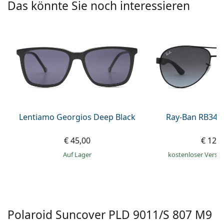
Das könnte Sie noch interessieren
ist offline
Persol
Prada
Alle Marken
Lentiamo Georgios Deep Black
Ray-Ban RB345
€ 45,00
€ 129
auf Lager
kostenloser Versa
Polaroid Suncover
PLD 9011/S 807 M9