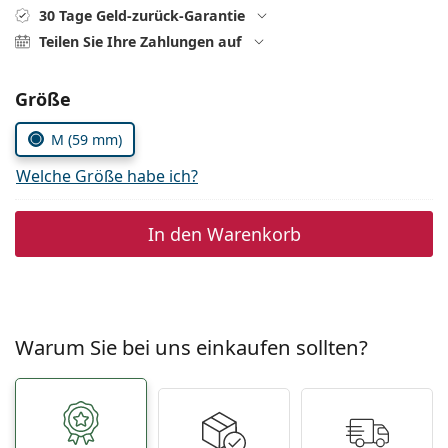
ist offline
Persol
30 Tage Geld-zurück-Garantie
Teilen Sie Ihre Zahlungen auf
Prada
Alle Marken
Parameter wählen
Größe
M (59 mm)
Welche Größe habe ich?
In den Warenkorb
Warum Sie bei uns einkaufen sollten?