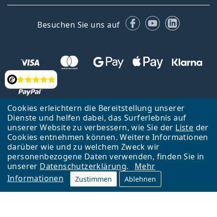
Facebook
YouTube
LinkedIn
Besuchen Sie uns auf
Bewertung
Cookies erleichtern die Bereitstellung unserer
Dienste und helfen dabei, das Surferlebnis auf
unserer Website zu verbessern, wie Sie der
Liste
der
Zurück zur Hauptseite
Nach oben
Cookies entnehmen können. Weitere Informationen
Lentiamo s.r.o., Tschechien ist Eigentümer und Betreiber des Online-
darüber wie und zu welchem Zweck wir
Shops Lentiamo.at
Seit 18 Jahren sind wir für Sie da.
personenbezogene Daten verwenden, finden Sie in
unserer
Datenschutzerklärung
.
Mehr
Informationen
Zustimmen
Ablehnen