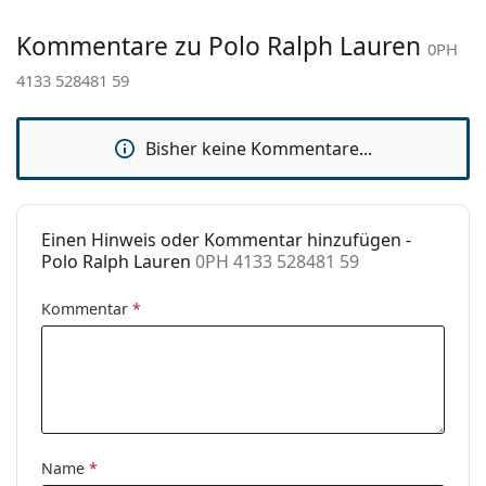
Marke:
Polo Ralph Lauren
Kommentare zu Polo Ralph Lauren
Verwendung:
Mode
0PH
4133 528481 59
Code:
0PH 4133 528481 59
Bisher keine Kommentare...
Einen Hinweis oder Kommentar hinzufügen -
Polo Ralph Lauren
0PH 4133 528481 59
Kommentar
*
Name
*