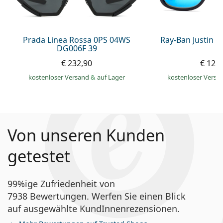
Prada Linea Rossa 0PS 04WS
Ray-Ban Justin 
DG006F 39
€ 232,90
€ 129
kostenloser Versand
&
auf Lager
kostenloser Versa
Von unseren Kunden
getestet
99%ige Zufriedenheit von
7938 Bewertungen. Werfen Sie einen Blick
auf ausgewählte KundInnenrezensionen.