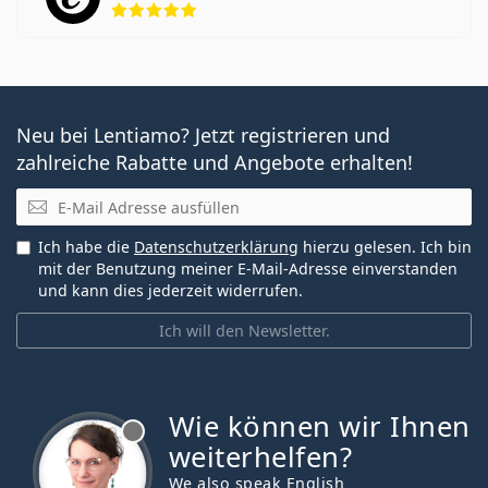
Neu bei Lentiamo? Jetzt registrieren und
zahlreiche Rabatte und Angebote erhalten!
E-Mail
Ich habe die
Datenschutzerklärung
hierzu gelesen. Ich bin
mit der Benutzung meiner E-Mail-Adresse einverstanden
und kann dies jederzeit widerrufen.
Ich will den Newsletter.
Wie können wir Ihnen
ist offline
weiterhelfen?
We also speak English