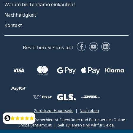
Warum bei Lentiamo einkaufen?
Nachhaltigkeit
Kontakt
Facebook
YouTube
LinkedIn
Besuchen Sie uns auf
Zurück zur Hauptseite
Nach oben
Lentiamo s.r.o., Tschechien ist Eigentümer und Betreiber des Online-
Bewertung
Shops Lentiamo.at
Seit 18 Jahren sind wir für Sie da.