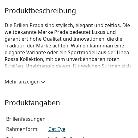
Produktbeschreibung
Die Brillen Prada sind stylisch, elegant und zeitlos. Die
weltbekannte Marke Prada bedeutet Luxus und
garantiert hohe Qualität und Innovationen, die die
Tradition der Marke achten. Wählen kann man eine
elegante Variante oder ein Sportmodell aus der Linea
Rossa Kollektion, mit dem unverkennbaren roten
Streifen. Unabhängig davon, für welchen Stil man sich
entscheidet, mit den Brillen Prada wird das Erscheinen
individuell und einmalig sein.
Mehr anzeigen
Prada 0PR 08WV 05N1O1 53
ist eine Brille für Frauen.
Schauen Sie sich mit der virtuellen Anprobefunktion
Produktangaben
von Lentiamo an, wie Sie in dieser Brille aussehen.
Brillenfassung
Brillenfassungen
Die braune Farbe der Brillenfassung passt perfekt
Rahmenform:
Cat Eye
zu warmen Hauttönen und hellbraunem,