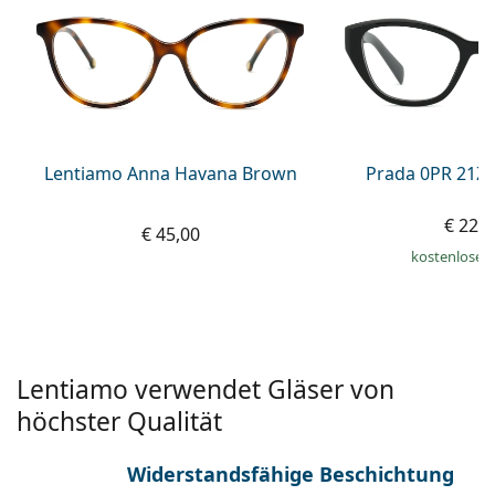
ist offline
Persol
Prada
Alle Marken
Lentiamo Anna Havana Brown
Prada 0PR 21Z
€ 229
€ 45,00
kostenloser
Lentiamo verwendet Gläser von
höchster Qualität
Widerstandsfähige Beschichtung