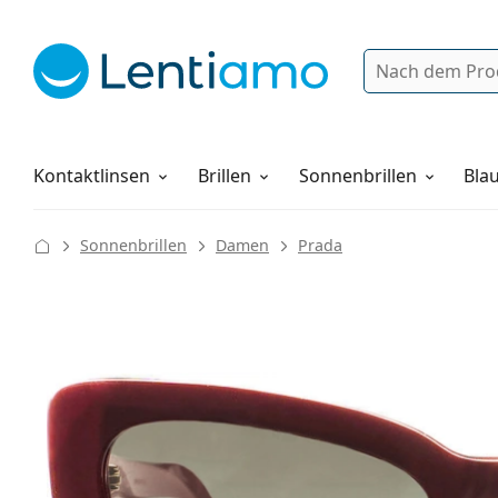
Suche
Anmelden
Web-Navigation
Pflegemittel
Alles über den Einkauf
Kontaktlinsen
Brillen
Sonnenbrillen
Blau
Sonnenbrillen
Damen
Prada