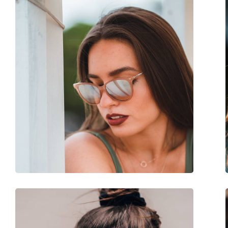
Weiteres
Sex:
Damen
Kategorie:
Sonnenbrillen
Marke:
Prada
Verwendung:
Mode
Code:
0PR 08VS ACB0A7 5