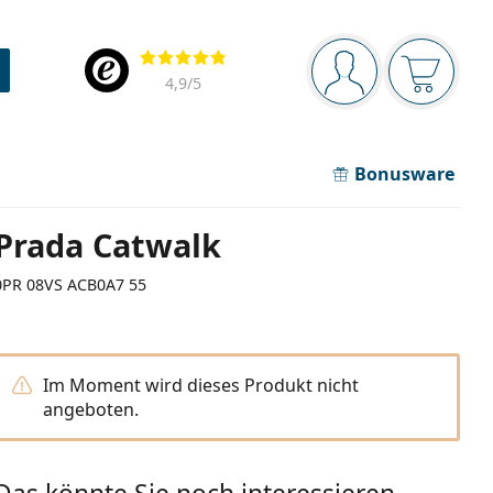
Navigationsleiste
Bewertung
Sie sind angemel
Der Ware
4,9
/5
Bonusware
Prada Catwalk
0PR 08VS ACB0A7 55
Im Moment wird dieses Produkt nicht
angeboten.