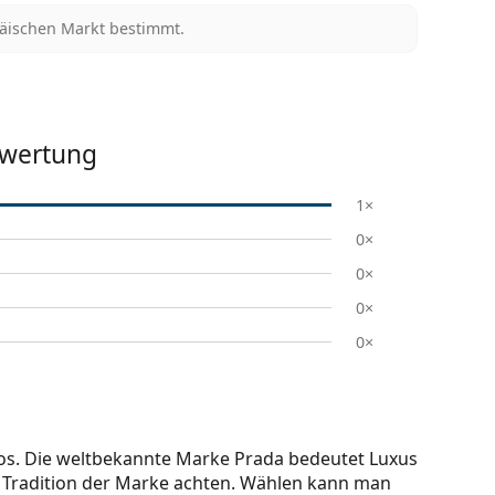
päischen Markt bestimmt.
wertung
1×
0×
0×
0×
0×
tlos. Die weltbekannte Marke Prada bedeutet Luxus
e Tradition der Marke achten. Wählen kann man