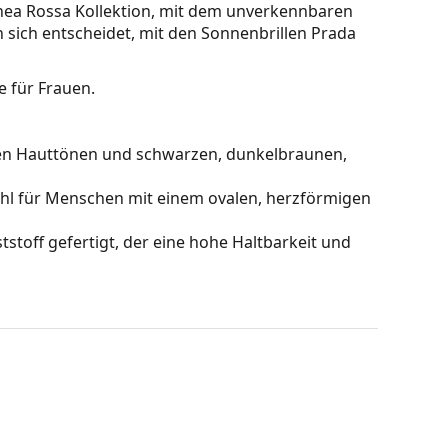
inea Rossa Kollektion, mit dem unverkennbaren
 sich entscheidet, mit den Sonnenbrillen Prada
e für Frauen.
men Hauttönen und schwarzen, dunkelbraunen,
ahl für Menschen mit einem ovalen, herzförmigen
stoff gefertigt, der eine hohe Haltbarkeit und
hts, ohne den Kontrast zu beeinträchtigen oder die
ch unten getönt sind, wobei die Unterseite der
rmöglicht die Filterung des direkten Sonnenlichts
e Sicht. Diese Gläserbehandlung sorgt für eine
hrer ideal, da sie im unteren Teil des Glases eine