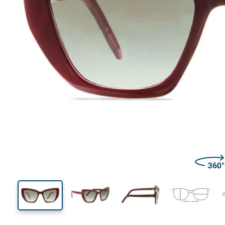
128 mm
Brillenbreite
Glasbrei
42 mm
55 mm
Glashöhe
Glasbreite