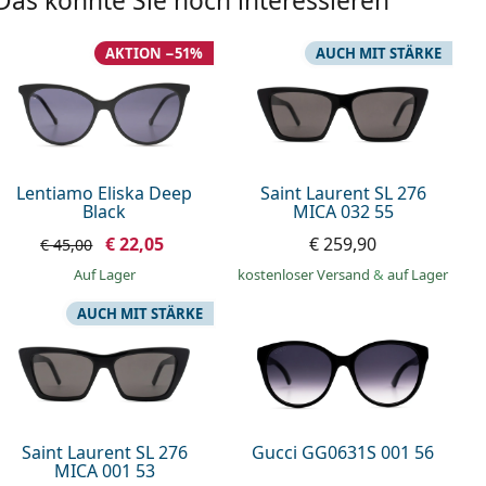
Das könnte Sie noch interessieren
AKTION −51%
AUCH MIT STÄRKE
Lentiamo Eliska Deep
Saint Laurent SL 276
Black
MICA 032 55
€ 22,05
€ 259,90
€ 45,00
auf Lager
kostenloser Versand
&
auf Lager
AUCH MIT STÄRKE
Saint Laurent SL 276
Gucci GG0631S 001 56
MICA 001 53