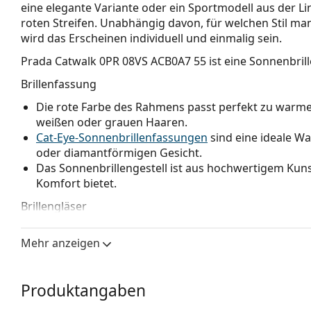
eine elegante Variante oder ein Sportmodell aus der L
roten Streifen. Unabhängig davon, für welchen Stil man
wird das Erscheinen individuell und einmalig sein.
Prada Catwalk 0PR 08VS ACB0A7 55
ist eine Sonnenbrill
Brillenfassung
Die rote Farbe des Rahmens passt perfekt zu war
weißen oder grauen Haaren.
Cat-Eye-Sonnenbrillenfassungen
sind eine ideale W
oder diamantförmigen Gesicht.
Das Sonnenbrillengestell ist aus hochwertigem Kunst
Komfort bietet.
Brillengläser
Die grauen Gläser reduzieren die Intensität des Lic
Mehr anzeigen
Farben zu verfälschen.
Die Sonnenbrille hat
Verlaufsgläser
, die von oben na
Gläser am hellsten ist. Die dunkelste Tönung oben e
Produktangaben
und die hellere Tönung unten sorgt für ausreichend
bessere Orientierung im Raum und ist z. B. für Autofa