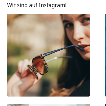
UV-Filter 400:
Ja
Wir sind auf Instagram!
Brillenfassungen
Rahmenform:
Cat Eye
Farbe der Fassung:
rot
Material der Fassung:
Kunststoff
Größe:
S
Brillenbreite:
128 mm
Bügellänge:
140 mm
Stegbreite:
19 mm
Gewicht:
150 g
Verstellbare Nasenpads:
Nein
Accessories
Etui:
Ja
Reinigungstuch:
Ja