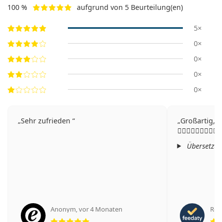
100 %
aufgrund von 5 Beurteilung(en)
5×
0×
0×
0×
0×
Sehr zufrieden
Großartig, alle
👍🏻👍🏻👍🏻👍🏻👍🏻
Übersetzt 
Anonym
,
vor 4 Monaten
Rob
Bewertung 5 aus 5