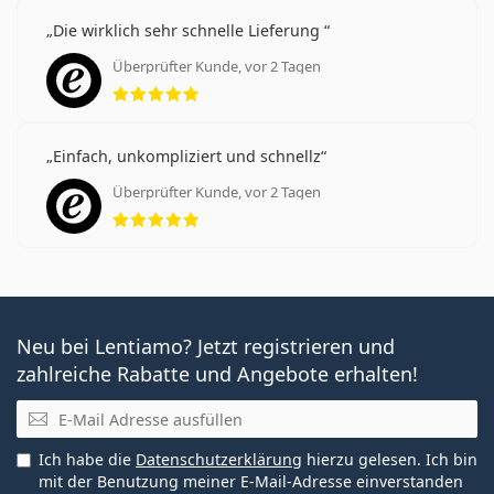
DAILIES Total 1 for Astigmatism
Die wirklich sehr schnelle Lieferung
MyDay daily disposable Toric
Überprüfter Kunde, vor 2 Tagen
Bewertung 5 aus 5
Zusammenhängende Artikel aus
unserem Blog
Einfach, unkompliziert und schnellz
Überprüfter Kunde, vor 2 Tagen
Was ist Astigmatismus?
Bewertung 5 aus 5
Gewöhnung an Kontaktlinsen: Wie lange dauert es?
Kann man mit Kontaktlinsen duschen?
Haben Sie Astigmatismus? Machen Sie den online
Astigmatismus Test!
Am häufigsten werden sie mit den Augentropfen
Neu bei Lentiamo? Jetzt registrieren und
Solunate Eye Drops 15 ml
verkauft.
zahlreiche Rabatte und Angebote erhalten!
Es ist ein Medizinprodukt. Lesen Sie vor dem Gebrauch
E-Mail
die Anleitung.
Ich habe die
Datenschutzerklärung
hierzu gelesen. Ich bin
mit der Benutzung meiner E-Mail-Adresse einverstanden