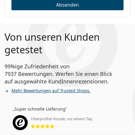
Häufig gestellte Fragen
Torische Linsen
Absenden
Silikon-Hydrogel-Linsen
Kontaktlinsen
Wie lange kann man Precision1 für
Astigmatismus tragen?
Von unseren Kunden
getestet
Kann man mit Precision1 für Astigmatismus
schlafen?
99%ige Zufriedenheit von
Was ist der Unterschied zwischen einer 30er-
7937 Bewertungen. Werfen Sie einen Blick
Packung und einer 90er-Packung Precision1 für
auf ausgewählte KundInnenrezensionen.
Astigmatismus?
Mehr Bewertungen auf Trusted Shops.
Andere Tageslinsen für
Super schnelle Lieferung
Astigmatismus
Überprüfter Kunde, vor einem Tag
Bewertung 5 aus 5
1-DAY Acuvue Moist for Astigmatism