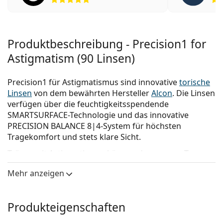
Produktbeschreibung - Precision1 for
Astigmatism (90 Linsen)
Precision1 für Astigmatismus sind innovative
torische
Linsen
von dem bewährten Hersteller
Alcon
. Die Linsen
verfügen über die feuchtigkeitsspendende
SMARTSURFACE-Technologie und das innovative
PRECISION BALANCE 8|4-System für höchsten
Tragekomfort und stets klare Sicht.
Träger mit Astigmatismus können den ganzen Tag
über den Komfort und die Zuverlässigkeit
Mehr anzeigen
der
Precision1 Linsen
geniessen.
Wichtigste Vorteile:
Produkteigenschaften