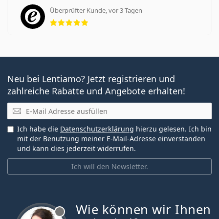
Überprüfter Kunde, vor 3 Tagen
Bewertung 5 aus 5
Neu bei Lentiamo? Jetzt registrieren und
zahlreiche Rabatte und Angebote erhalten!
E-Mail
Ich habe die
Datenschutzerklärung
hierzu gelesen. Ich bin
mit der Benutzung meiner E-Mail-Adresse einverstanden
und kann dies jederzeit widerrufen.
Ich will den Newsletter.
Wie können wir Ihnen
ist offline