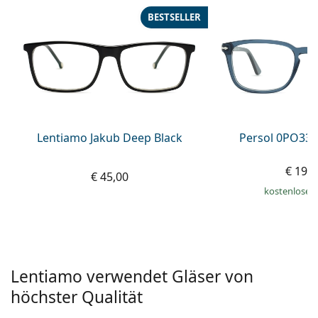
ist offline
Persol
BESTSELLER
Prada
Alle Marken
Lentiamo Jakub Deep Black
Persol 0PO338
€ 194
€ 45,00
kostenloser
Lentiamo verwendet Gläser von
höchster Qualität