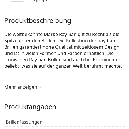
Sonne.
Produktbeschreibung
Die weltbekannte Marke Ray-Ban gilt zu Recht als die
Spitze unter den Brillen. Die Kollektion der Ray-ban
Brillen garantiert hohe Qualität mit zeitlosem Design
und ist in vielen Formen und Farben erhältlich. Die
ikonischen Ray-ban Brillen sind auch bei Prominenten
beliebt, was sie auf der ganzen Welt berühmt machte.
Ray-Ban Burbank 0RX5383 2000
ist eine Unisex Brille.
Schauen Sie sich mit der virtuellen Anprobefunktion
Mehr anzeigen
von Lentiamo an, wie Sie in dieser Brille aussehen.
Brillenfassung
Produktangaben
Die schwarze Farbe der Brillenfassung passt perfekt
zu kühlen Hauttönen und hellblondem,
Brillenfassungen
hellbraunem oder schwarzem Haar.