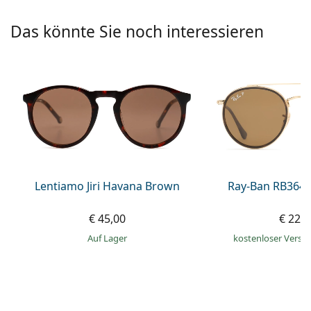
ist offline
Persol
Das könnte Sie noch interessieren
Prada
Alle Marken
Lentiamo Jiri Havana Brown
Ray-Ban RB3647
€ 45,00
€ 224
auf Lager
kostenloser Versa