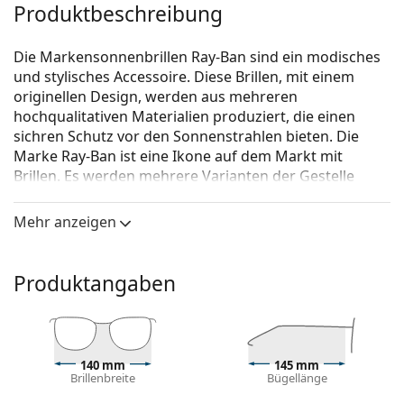
Produktbeschreibung
Die Markensonnenbrillen Ray-Ban sind ein modisches
und stylisches Accessoire. Diese Brillen, mit einem
originellen Design, werden aus mehreren
hochqualitativen Materialien produziert, die einen
sichren Schutz vor den Sonnenstrahlen bieten. Die
Marke Ray-Ban ist eine Ikone auf dem Markt mit
Brillen. Es werden mehrere Varianten der Gestelle
angeboten, die bei allen Generationen auf der ganzen
Welt bekannt und beliebt sind.
Mehr anzeigen
Ray-Ban RB3546 900985 52
ist eine Unisex Sonnebrille.
Mit der virtuellen Anprobefunktion von Lentiamo
Produktangaben
können Sie herausfinden, wie Sie mit dieser
Sonnenbrille aussehen.
Brillenfassung
140 mm
145 mm
Die braune Farbe des Rahmens passt perfekt zu
Brillenbreite
Bügellänge
einem warmen Hautton und hellbraunem,