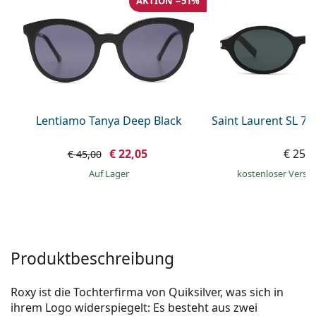
AKTION −51%
ist offline
Persol
Prada
Alle Marken
Lentiamo Tanya Deep Black
Saint Laurent SL 7
€ 22,05
€ 259
€ 45,00
auf Lager
kostenloser Versa
Produktbeschreibung
Roxy ist die Tochterfirma von Quiksilver, was sich in
ihrem Logo widerspiegelt: Es besteht aus zwei