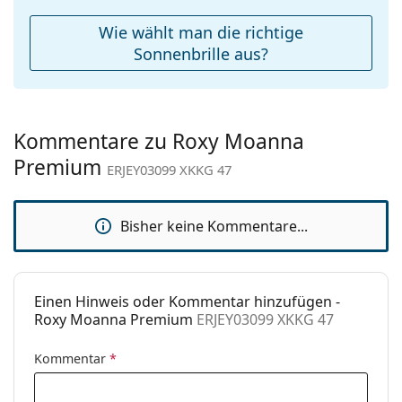
Reinigungstuch:
Ja
Wie wählt man die richtige
Weiteres
Sonnenbrille aus?
Sex:
Damen
Kategorie:
Sonnenbrillen
Kommentare zu Roxy Moanna
Marke:
Roxy
Premium
ERJEY03099 XKKG 47
Verwendung:
Mode
Code:
ERJEY03099 XKKG 47
Bisher keine Kommentare...
Mit Stärke
Nein
verfügbar :
Einen Hinweis oder Kommentar hinzufügen -
Roxy Moanna Premium
ERJEY03099 XKKG 47
Kommentar
*