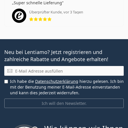
Super schnelle Lieferung
Überprüfter Kunde, vor 3 Tagen
Bewertung 5 aus 5
Neu bei Lentiamo? Jetzt registrieren und
zahlreiche Rabatte und Angebote erhalten!
E-Mail
Ich habe die
Datenschutzerklärung
hierzu gelesen. Ich bin
mit der Benutzung meiner E-Mail-Adresse einverstanden
und kann dies jederzeit widerrufen.
Ich will den Newsletter.
ist offline