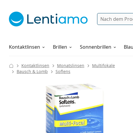
Suche
Anmelden
Web-Navigation
Pflegemittel
Alles über den Einkauf
Kontaktlinsen
Brillen
Sonnenbrillen
Blau
Kontaktlinsen
Monatslinsen
Multifokale
Bausch & Lomb
Soflens