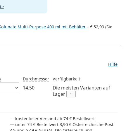
te
+ Solunate Multi-Purpose 400 ml mit Behälter
–
€ 52,99
(Sie
Hilfe
n
Durchmesser
Verfügbarkeit
14.50
Die meisten Varianten auf
Lager
i
kostenloser Versand ab 74 € Bestellwert
unter 74 € Bestellwert 3,90 € Österreichische Post
AG und 5,49 € GLS (AT, DE) Österreich und