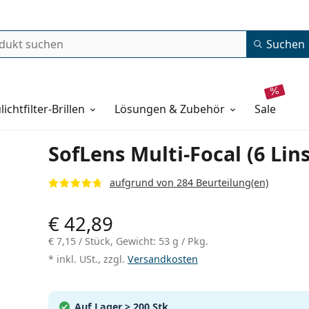
Suchen
lichtfilter-Brillen
Lösungen & Zubehör
sale
SofLens Multi-Focal (6 Lin
aufgrund von 284 Beurteilung(en)
€ 42,89
€ 7,15
/ Stück, Gewicht: 53 g / Pkg.
* inkl. USt., zzgl.
Versandkosten
Auf Lager
> 200 Stk.