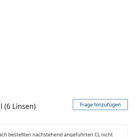
b
nsen
Frage hinzufügen
 (6 Linsen)
fach bestellten nachstehend angeführten CL nicht