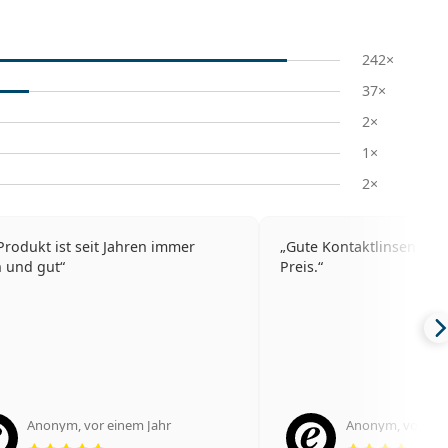
242×
37×
2×
1×
2×
Produkt ist seit Jahren immer
Gute Kontaktlinsen zum
h und gut
Preis.
Anonym
,
vor einem Jahr
Anonym
,
vor ein
Bewertung 5 aus 5
Bew