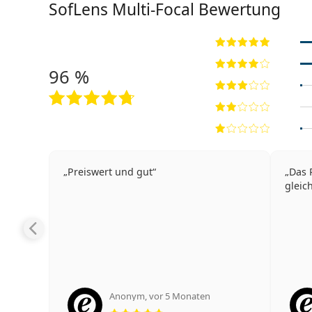
SofLens Multi-Focal Bewertung
96 %
Preiswert und gut
Das 
gleic
Anonym
,
vor 5 Monaten
Bewertung 5 aus 5