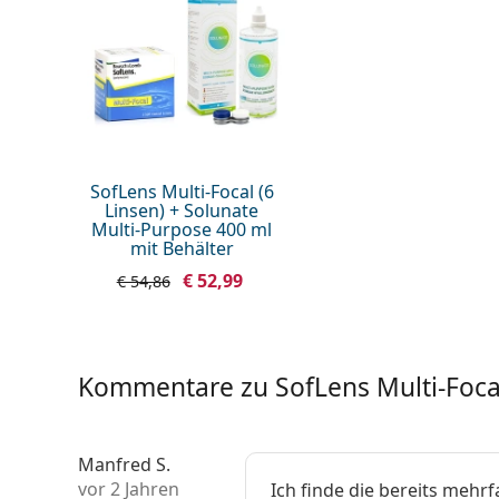
Anzeiger Rückseite -
Nein
Vorderseite:
Verpackung
Hersteller:
Bausch & Lom
Linsen in der Packung:
6
SofLens Multi-Focal (6
Gewicht:
53 g
Linsen) + Solunate
Multi-Purpose 400 ml
Weiteres
mit Behälter
Kategorie:
Monatslinsen
€ 52,99
€ 54,86
Multifokale Li
Kontaktlinsen
Kommentare zu SofLens Multi-Focal
Manfred S.
vor 2 Jahren
Ich finde die bereits mehr