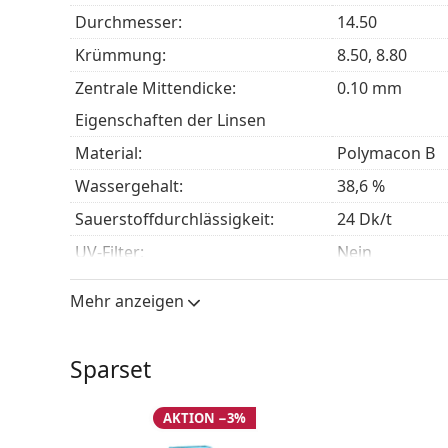
Durchmesser:
14.50
Krümmung:
8.50, 8.80
zentrale Mittendicke:
0.10 mm
Eigenschaften der Linsen
Material:
Polymacon B
Wassergehalt:
38,6 %
Sauerstoffdurchlässigkeit:
24 Dk/t
UV-Filter:
Nein
Silikon-Hydrogel:
Nein
Mehr anzeigen
Verwendung
MHD:
Mindestens 1
Sparset
Verfärbung für einfache
Ja
Handhabung:
AKTION −3%
Tag- und Nachtlinsen:
Nein