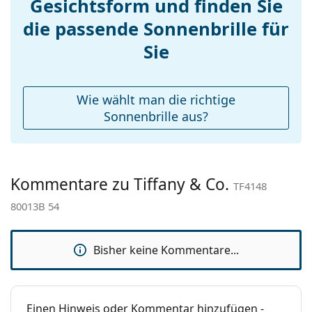
Gesichtsform und finden Sie
Nasenpads:
Sonnenbrillen
, um weitere Modelle beliebter Marken
Accessories
die passende Sonnenbrille für
zu finden.
Etui:
Ja
Sie
Reinigungstuch:
Ja
Weiteres
Wie wählt man die richtige
Sex:
Damen
Sonnenbrille aus?
Kategorie:
Sonnenbrillen
Marke:
Tiffany&Co.
Kommentare zu Tiffany & Co.
Verwendung:
Mode
TF4148
80013B 54
Code:
TF4148 80013B 54
Bisher keine Kommentare...
Einen Hinweis oder Kommentar hinzufügen -