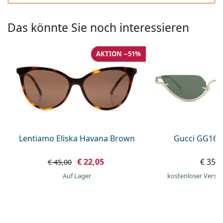
0720 775 165
Gucci
Alle Pflegemittel
Alle Marken
ist online
Persol
Das könnte Sie noch interessieren
Prada
AKTION −51%
Alle Marken
Lentiamo Eliska Havana Brown
Gucci GG160
€ 22,05
€ 351
€ 45,00
auf Lager
kostenloser Versa