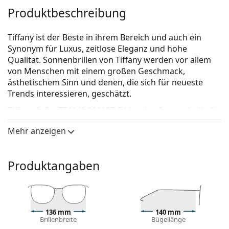
Produktbeschreibung
Tiffany ist der Beste in ihrem Bereich und auch ein
Synonym für Luxus, zeitlose Eleganz und hohe
Qualität. Sonnenbrillen von Tiffany werden vor allem
von Menschen mit einem großen Geschmack,
ästhetischem Sinn und denen, die sich für neueste
Trends interessieren, geschätzt.
Tiffany & Co. TF4148 80013B 54
ist eine Sonnenbrille für
Frauen.
Mehr anzeigen
Mit der virtuellen Anprobefunktion von Lentiamo
können Sie herausfinden, wie Sie mit dieser
Sonnenbrille aussehen.
Produktangaben
Brillenfassung
Die schwarze Farbe des Rahmens passt perfekt zu
einem kühlen Hautton und hellblondem,
136 mm
140 mm
hellbraunem oder schwarzem Haar.
Brillenbreite
Bügellänge
Cat-Eye-Sonnenbrillenfassungen
sind eine ideale