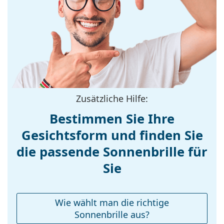
werden.
Material der
Kunststoff
Entdecken Sie das gesamte Sortiment der
Fassung:
Sonnenbrillen
, um weitere Modelle beliebter Marken
Größe:
M
zu finden.
Brillenbreite:
139 mm
Bügellänge:
145 mm
Stegbreite:
15 mm
Zusätzliche Hilfe:
Gewicht:
325 g
Bestimmen Sie Ihre
Verstellbare
Nein
Gesichtsform und finden Sie
Nasenpads:
die passende Sonnenbrille für
Federscharnier:
Nein
Accessories
Sie
Etui:
Ja
Reinigungstuch:
Ja
Wie wählt man die richtige
Weiteres
Sonnenbrille aus?