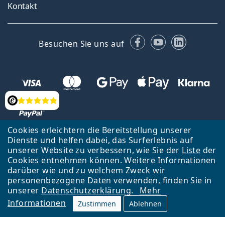
Kontakt
Facebook
YouTube
LinkedIn
Besuchen Sie uns auf
Bewertung
Cookies erleichtern die Bereitstellung unserer
Dienste und helfen dabei, das Surferlebnis auf
unserer Website zu verbessern, wie Sie der
Liste
der
Zurück zur Hauptseite
Nach oben
Cookies entnehmen können. Weitere Informationen
Lentiamo s.r.o., Tschechien ist Eigentümer und Betreiber des Online-
darüber wie und zu welchem Zweck wir
Shops Lentiamo.at
Seit 18 Jahren sind wir für Sie da.
personenbezogene Daten verwenden, finden Sie in
unserer
Datenschutzerklärung
.
Mehr
Informationen
Zustimmen
Ablehnen