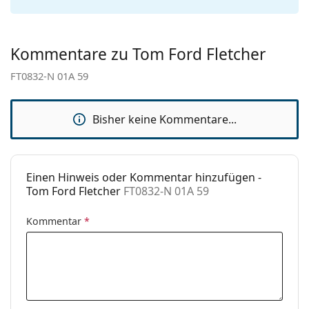
Sex:
Herren
Kategorie:
Sonnenbrillen
Kommentare zu Tom Ford Fletcher
Marke:
Tom Ford
FT0832-N 01A 59
Verwendung:
Mode
Code:
FT0832-N 01A 59
Bisher keine Kommentare...
Einen Hinweis oder Kommentar hinzufügen -
Tom Ford Fletcher
FT0832-N 01A 59
Kommentar
*