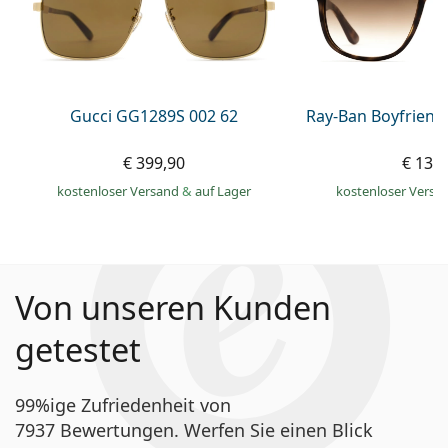
Gucci GG1289S 002 62
Ray-Ban Boyfriend
€ 399,90
€ 139
kostenloser Versand
&
auf Lager
kostenloser Versa
Von unseren Kunden
getestet
99%ige Zufriedenheit von
7937 Bewertungen. Werfen Sie einen Blick