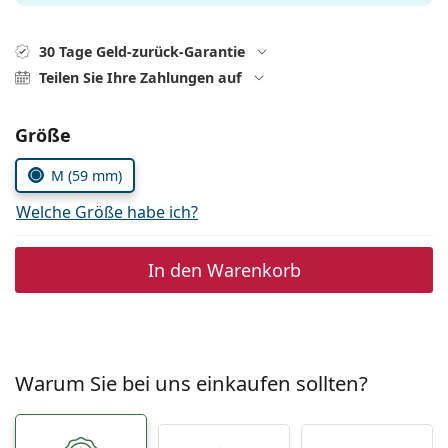
0720 775 165
Gucci
Alle Pflegemittel
Alle Marken
ist online
Persol
30 Tage Geld-zurück-Garantie
Teilen Sie Ihre Zahlungen auf
Prada
Alle Marken
Parameter wählen
Größe
M (59 mm)
Welche Größe habe ich?
In den Warenkorb
Warum Sie bei uns einkaufen sollten?