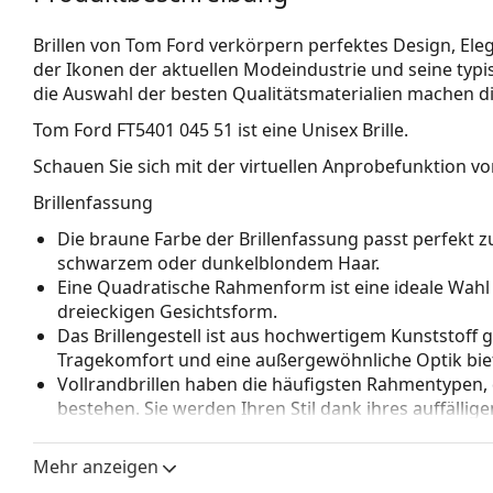
Brillen von Tom Ford verkörpern perfektes Design, Elega
der Ikonen der aktuellen Modeindustrie und seine typis
die Auswahl der besten Qualitätsmaterialien machen di
Tom Ford FT5401 045 51
ist eine Unisex Brille.
Schauen Sie sich mit der virtuellen Anprobefunktion von
Brillenfassung
Die braune Farbe der Brillenfassung passt perfekt
schwarzem oder dunkelblondem Haar.
Eine Quadratische Rahmenform ist eine ideale Wahl
dreieckigen Gesichtsform.
Das Brillengestell ist aus hochwertigem Kunststoff 
Tragekomfort und eine außergewöhnliche Optik biet
Vollrandbrillen haben die häufigsten Rahmentypen,
bestehen. Sie werden Ihren Stil dank ihres auffälli
Vorteile ist die Robustheit, Langlebigkeit, die Tatsa
vor allem ihr Schutz vor Beschädigungen. Dieser Rah
Mehr anzeigen
Gläser mit höherer optischer Leistung.