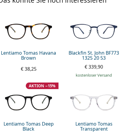
Das könnte Sie noch interessieren
Lentiamo Tomas Havana
Blackfin St. John BF773
Brown
1325 20 53
€ 339,90
€ 38,25
kostenloser Versand
AKTION −15%
Lentiamo Tomas Deep
Lentiamo Tomas
Black
Transparent