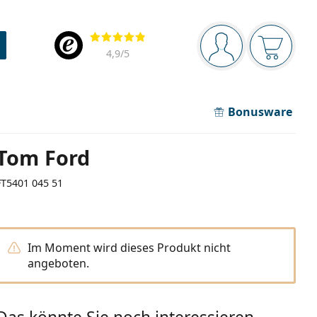
Navigationsleiste
Bewertung
Sie sind angemel
Der Ware
4,9
/5
Bonusware
Tom Ford
FT5401 045 51
Im Moment wird dieses Produkt nicht
angeboten.