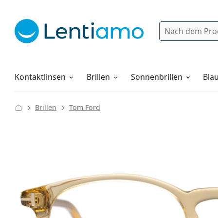
Suche
Anmelden
Web-Navigation
Pflegemittel
Alles über den Einkauf
Kontaktlinsen
Brillen
Sonnenbrillen
Blau
Brillen
Tom Ford