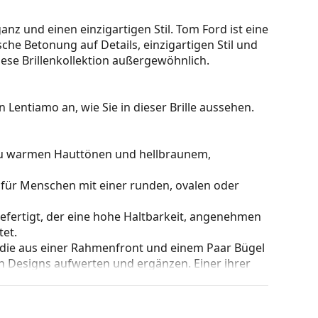
nz und einen einzigartigen Stil. Tom Ford ist eine
che Betonung auf Details, einzigartigen Stil und
ese Brillenkollektion außergewöhnlich.
 Lentiamo an, wie Sie in dieser Brille aussehen.
 zu warmen Hauttönen und hellbraunem,
 für Menschen mit einer runden, ovalen oder
gefertigt, der eine hohe Haltbarkeit, angenehmen
et.
 die aus einer Rahmenfront und einem Paar Bügel
gen Designs aufwerten und ergänzen. Einer ihrer
che, dass sie das Glas vollständig umschließen, und
mentyp ist für alle Gläser geeignet, auch für