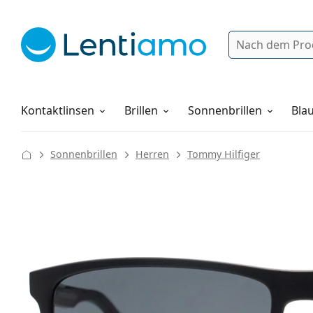
Suche
Anmelden
Web-Navigation
Pflegemittel
Alles über den Einkauf
Kontaktlinsen
Brillen
Sonnenbrillen
Blau
Sonnenbrillen
Herren
Tommy Hilfiger