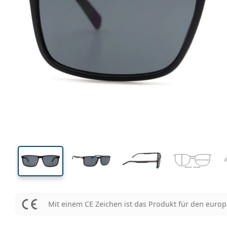
143 mm
Brillenbreite
Glasbrei
38 mm
59 mm
Glashöhe
Glasbreite
Mit einem CE Zeichen ist das Produkt für den euro