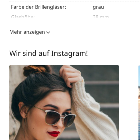
Farbe der Brillengläser:
grau
Glashöhe:
38 mm
Glasbreite:
59 mm
Mehr anzeigen
Glasmaterial:
Kunststoff
UV-Filter 400:
Ja
Wir sind auf Instagram!
Brillenfassungen
Rahmenform:
Rechteckig
Farbe der Fassung:
schwarz
Material der Fassung:
Kunststoff
Größe:
L
Brillenbreite:
143 mm
Bügellänge:
145 mm
Stegbreite:
16 mm