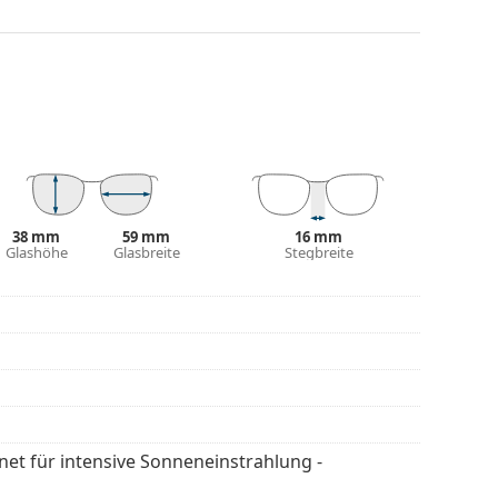
hts, ohne den Kontrast zu beeinträchtigen oder die
estreitbare Vorteile in ihrem geringen Gewicht und
Schutz vor Sonnenlicht bietet. Die Gläser der
egorie 3 (Lichtdurchlässig­keit 8 – 18% ). Sie sind
 der Stadt geeignet.
38 mm
59 mm
16 mm
Glashöhe
Glasbreite
Stegbreite
 Die Farbe des Etuis und sein Design können
flegen der Sonnenbrille. Einige Modelle können
 werden.
en
, um weitere Modelle beliebter Marken zu
gnet für intensive Sonneneinstrahlung -