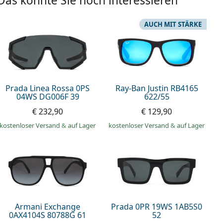
Das könnte Sie noch interessieren
AUCH MIT STÄRKE
Prada Linea Rossa 0PS
Ray-Ban Justin RB4165
04WS DG006F 39
622/55
€ 232,90
€ 129,90
kostenloser Versand
&
auf Lager
kostenloser Versand
&
auf Lager
Armani Exchange
Prada 0PR 19WS 1AB5S0
0AX4104S 80788G 61
52