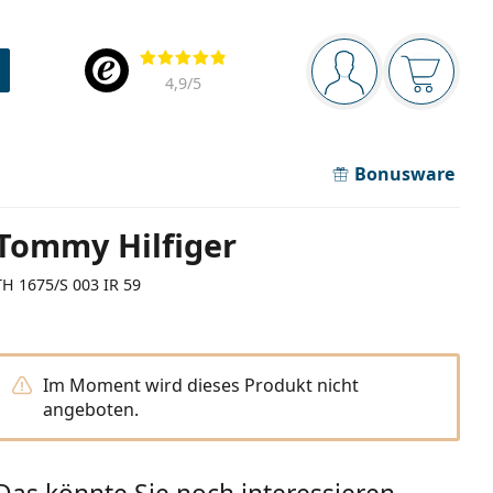
Navigationsleiste
Bewertung
Sie sind angemel
Der Ware
4,9
/5
Bonusware
Tommy Hilfiger
TH 1675/S 003 IR 59
Im Moment wird dieses Produkt nicht
angeboten.