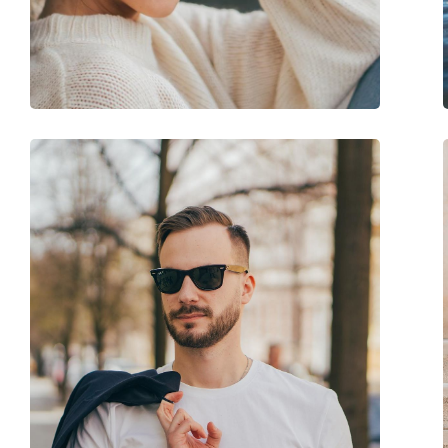
Gewicht:
165 g
Verstellbare Nasenpads:
Nein
Federscharnier:
Nein
Accessories
Etui:
Ja
Reinigungstuch:
Ja
Weiteres
Sex:
Herren
Kategorie:
Sonnenbrillen
Marke:
Tommy Hilfiger
Verwendung:
Mode
Code:
TH 1675/S 003 IR 59