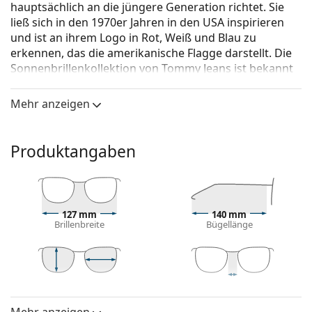
hauptsächlich an die jüngere Generation richtet. Sie
ließ sich in den 1970er Jahren in den USA inspirieren
und ist an ihrem Logo in Rot, Weiß und Blau zu
erkennen, das die amerikanische Flagge darstellt. Die
Sonnenbrillenkollektion von Tommy Jeans ist bekannt
für einen klassischen Stil, der neue Trends, hohe
Qualität und zeitloses Design kombiniert.
Mehr anzeigen
Tommy Jeans TJ 0025/S WIR 18 54
ist eine Unisex
Sonnebrille.
Produktangaben
Mit der virtuellen Anprobefunktion von Lentiamo
können Sie herausfinden, wie Sie mit dieser
Sonnenbrille aussehen.
Brillenfassung
127 mm
140 mm
Brillenbreite
Bügellänge
Die blaue Farbe des Rahmens passt perfekt zu
kühlen Hauttönen und hellbraunem, schwarzem
oder hellblondem Haar.
Rechteckige Sonnenbrillenfassungen
sind eine
37 mm
54 mm
18 mm
Glashöhe
Glasbreite
Stegbreite
ideale Wahl für Menschen mit einer ovalen oder