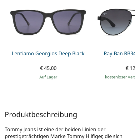
ist offline
Persol
Prada
Alle Marken
Lentiamo Georgios Deep Black
Ray-Ban RB345
€ 45,00
€ 129
auf Lager
kostenloser Versa
Produktbeschreibung
Tommy Jeans ist eine der beiden Linien der
prestigeträchtigen Marke Tommy Hilfiger, die sich