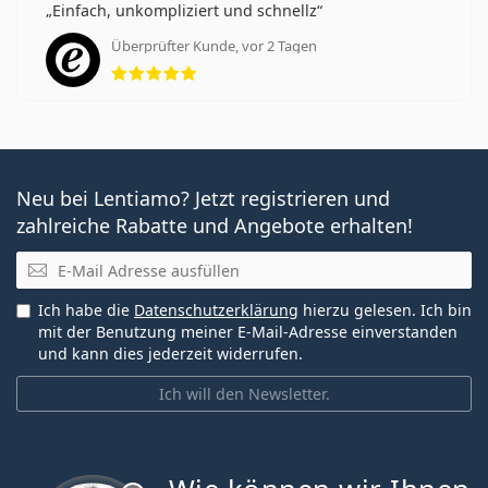
Einfach, unkompliziert und schnellz
Überprüfter Kunde, vor 2 Tagen
Bewertung 5 aus 5
Neu bei Lentiamo? Jetzt registrieren und
zahlreiche Rabatte und Angebote erhalten!
E-Mail
Ich habe die
Datenschutzerklärung
hierzu gelesen. Ich bin
mit der Benutzung meiner E-Mail-Adresse einverstanden
und kann dies jederzeit widerrufen.
Ich will den Newsletter.
ist offline