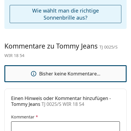
Reinigungstuch:
Ja
Wie wählt man die richtige
Weiteres
Sonnenbrille aus?
Sex:
Unisex
Kategorie:
Sonnenbrillen
Kommentare zu Tommy Jeans
Marke:
Tommy Jeans
TJ 0025/S
WIR 18 54
Verwendung:
Mode
Code:
TJ 0025/S WIR 18 54
Bisher keine Kommentare...
Einen Hinweis oder Kommentar hinzufügen -
Tommy Jeans
TJ 0025/S WIR 18 54
Kommentar
*