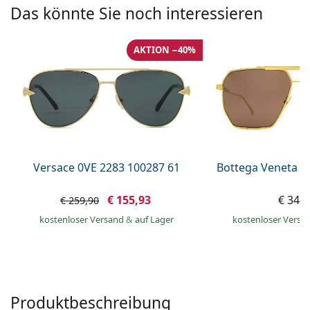
ist offline
Persol
Das könnte Sie noch interessieren
Prada
AKTION −40%
Alle Marken
Versace 0VE 2283 100287 61
Bottega Veneta B
€ 155,93
€ 349
€ 259,90
kostenloser Versand
&
auf Lager
kostenloser Versa
Produktbeschreibung