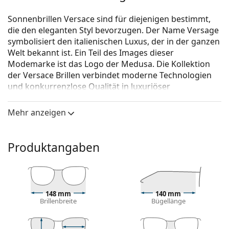
Sonnenbrillen Versace sind für diejenigen bestimmt,
die den eleganten Styl bevorzugen. Der Name Versage
symbolisiert den italienischen Luxus, der in der ganzen
Welt bekannt ist. Ein Teil des Images dieser
Modemarke ist das Logo der Medusa. Die Kollektion
der Versace Brillen verbindet moderne Technologien
und konkurrenzlose Qualität in luxuriöser
Verarbeitung.
Mehr anzeigen
Versace 0VE 2150Q 100211 62
ist eine Sonnenbrille für
Männer.
Mit der virtuellen Anprobefunktion von Lentiamo
Produktangaben
können Sie herausfinden, wie Sie mit dieser
Sonnenbrille aussehen.
Brillenfassung
148 mm
140 mm
Die goldene Farbe des Rahmens passt perfekt zu
Brillenbreite
Bügellänge
warmen Hauttönen und dunkelbraunem Haar.
Pilot Sonnenbrillen
sind eine ideale Wahl für