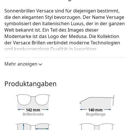
Sonnenbrillen Versace sind für diejenigen bestimmt,
die den eleganten Styl bevorzugen. Der Name Versage
symbolisiert den italienischen Luxus, der in der ganzen
Welt bekannt ist. Ein Teil des Images dieser
Modemarke ist das Logo der Medusa. Die Kollektion
der Versace Brillen verbindet moderne Technologien
und konkurrenzlose Qualität in luxuriöser
Verarbeitung.
Mehr anzeigen
Versace V-Rock 0VE 4365Q 108/73 54
ist eine
Sonnenbrille für Frauen.
Brillenfassung
Produktangaben
Die braune Farbe des Rahmens passt perfekt zu
einem warmen Hautton und hellbraunem,
schwarzem oder dunkelblondem Haar.
Cat-Eye-Sonnenbrillenfassungen
sind eine ideale
142 mm
140 mm
Brillenbreite
Bügellänge
Wahl für Menschen mit einem ovalen, herzförmigen
oder diamantförmigen Gesicht.
Das Sonnenbrillengestell ist aus hochwertigem