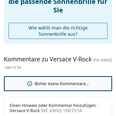
die passende Sonnenbrille für
Etui:
Ja
Sie
Reinigungstuch:
Ja
Weiteres
Wie wählt man die richtige
Sex:
Damen
Sonnenbrille aus?
Kategorie:
Sonnenbrillen
Marke:
Versace
Kommentare zu Versace V-Rock
Verwendung:
Mode
0VE 4365Q
108/73 54
Code:
0VE 4365Q 108/73 54
Bisher keine Kommentare...
Einen Hinweis oder Kommentar hinzufügen -
Versace V-Rock
0VE 4365Q 108/73 54