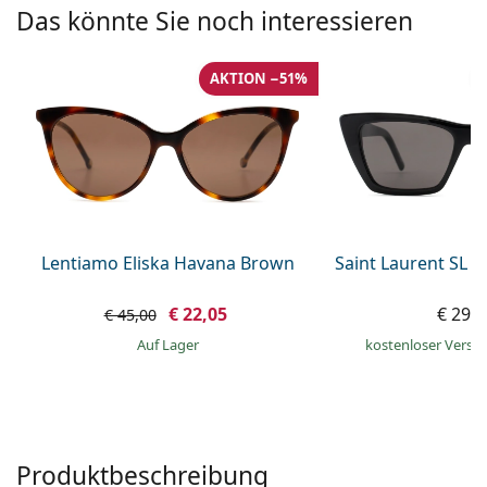
ist offline
Persol
Das könnte Sie noch interessieren
Prada
AKTION −51%
Alle Marken
Lentiamo Eliska Havana Brown
Saint Laurent SL 
€ 22,05
€ 299
€ 45,00
auf Lager
kostenloser Versa
Produktbeschreibung