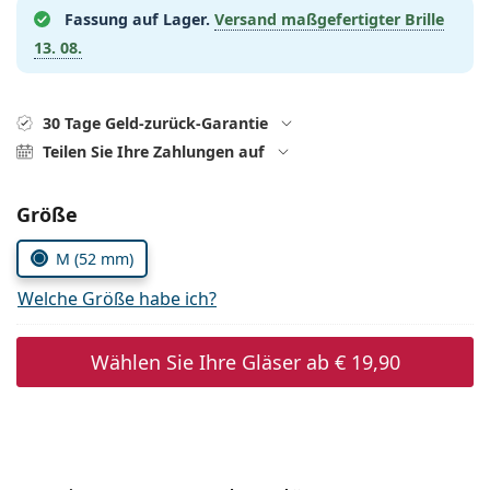
ist offline
Persol
Fassung auf Lager.
Versand maßgefertigter Brille
13. 08.
Prada
Alle Marken
30 Tage Geld-zurück-Garantie
Teilen Sie Ihre Zahlungen auf
Parameter wählen
Größe
M (52 mm)
Welche Größe habe ich?
Wählen Sie Ihre Gläser ab
€ 19,90