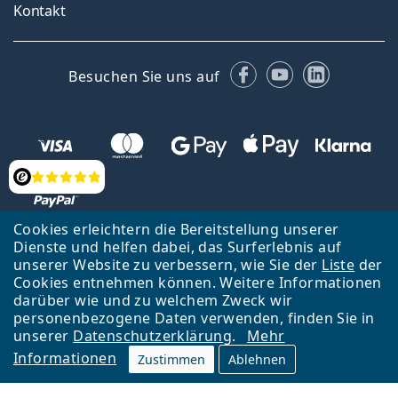
Kontakt
Facebook
YouTube
LinkedIn
Besuchen Sie uns auf
Bewertung
Cookies erleichtern die Bereitstellung unserer
Dienste und helfen dabei, das Surferlebnis auf
unserer Website zu verbessern, wie Sie der
Liste
der
Zurück zur Hauptseite
Nach oben
Cookies entnehmen können. Weitere Informationen
Lentiamo s.r.o., Tschechien ist Eigentümer und Betreiber des Online-
darüber wie und zu welchem Zweck wir
Shops Lentiamo.at
Seit 18 Jahren sind wir für Sie da.
personenbezogene Daten verwenden, finden Sie in
unserer
Datenschutzerklärung
.
Mehr
Informationen
Zustimmen
Ablehnen