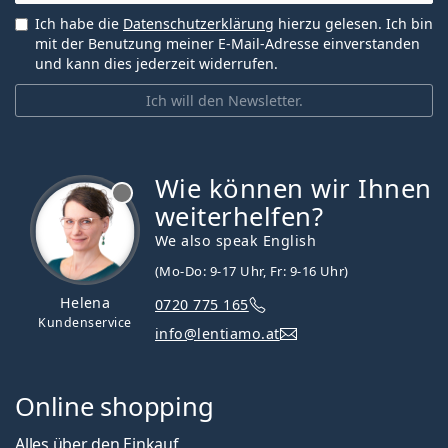
Ich habe die
Datenschutzerklärung
hierzu gelesen. Ich bin
mit der Benutzung meiner E-Mail-Adresse einverstanden
und kann dies jederzeit widerrufen.
Ich will den Newsletter.
Wie können wir Ihnen
ist offline
weiterhelfen?
We also speak English
(Mo-Do: 9-17 Uhr, Fr: 9-16 Uhr)
Helena
0720 775 165
Kundenservice
info@lentiamo.at
Online shopping
Alles über den Einkauf