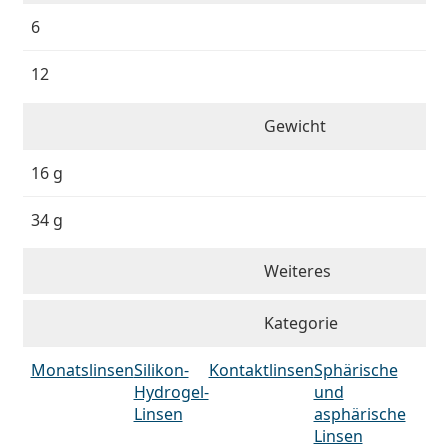
6
12
Gewicht
16 g
34 g
Weiteres
Kategorie
Monatslinsen
Silikon-
Kontaktlinsen
Sphärische
Hydrogel-
und
Linsen
asphärische
Linsen