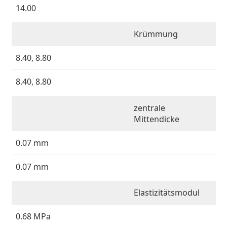
ist offline
Persol
14.00
Prada
Krümmung
Alle Marken
8.40, 8.80
8.40, 8.80
zentrale
Mittendicke
0.07 mm
0.07 mm
Elastizitätsmodul
0.68 MPa