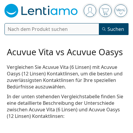
Navigationsleiste
Sie sind angemelde
Der Warenkor
das 
Suche
Suchen
Anmelden
Web-Navigation
Kontaktlinsen
Acuvue Vita vs Acuvue Oasys
Tragedauer
Vergleichen Sie Acuvue Vita (6 Linsen) mit Acuvue
Pflegemittel
Oasys (12 Linsen) Kontaktlinsen, um die besten und
Linsentyp
Tageslinsen
zuverlässigsten Kontaktlinsen für Ihre speziellen
Nach Art
Brillen
Bedürfnisse auszuwählen.
Marke
Sphärische und asphärische
Wochenlinsen
Nach Packungsgröße
All-in-One Lösung
In der unten stehenden Vergleichstabelle finden Sie
Accessoires
Acuvue
Torische für Astigmatismus
Zwei-Wochenlinsen
Geschlecht
Sonderangebote
Damen
Herren
Kinder
eine detaillierte Beschreibung der Unterschiede
Sonnenbrillen
Vorteilspackungen
50 bis 120 ml
Peroxidlösung
zwischen Acuvue Vita (6 Linsen) und Acuvue Oasys
Inspiration & Tipps
Pflegemittel
Biofinity
Multifokale für Presbyopie
Monatslinsen
Zweck
Neuheiten
(12 Linsen) Kontaktlinsen:
2-er Vorteilspackung
225 bis 500 ml
Ohne Konservierungsstoffe
Geschlecht
Sonderangebote
Damen
Herren
Kinder
Alle Kontaktlinsen
Wie kauft man Linsen online?
Blaulichtfilter-Brillen
Augentropfen
Dailies
Silikon-Hydrogel-Linsen
Marke
3-Monatslinsen
Brillen
Limitierte Edition
3-er Vorteilspackung