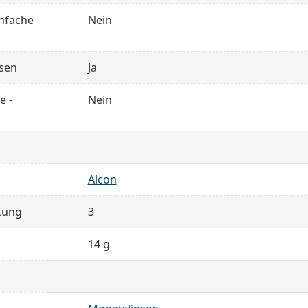
infache
Nein
nsen
Ja
e -
Nein
Alcon
kung
3
14 g