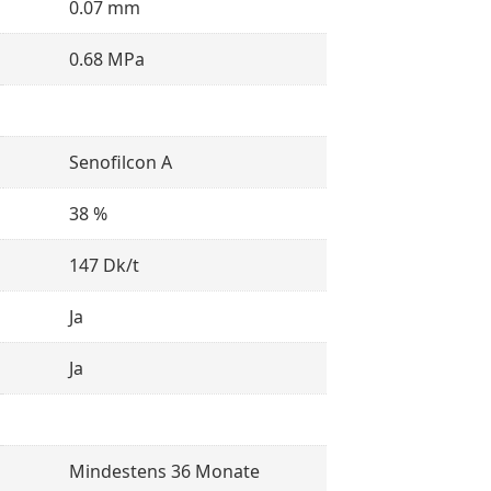
0.07 mm
0.68 MPa
Senofilcon A
38 %
147 Dk/t
Ja
Ja
Mindestens 36 Monate