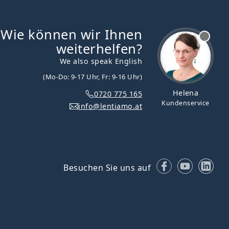
Wie können wir Ihnen
ist offline
weiterhelfen?
We also speak English
(Mo-Do: 9-17 Uhr, Fr: 9-16 Uhr)
Helena
0720 775 165
Kundenservice
info@lentiamo.at
Facebook
YouTube
Lin
Besuchen Sie uns auf