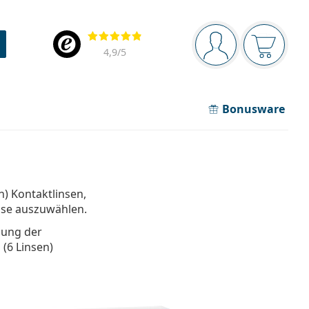
Navigationsleiste
Bewertung
Sie sind angemel
Der Ware
4,9
/5
Bonusware
n) Kontaktlinsen,
isse auszuwählen.
bung der
(6 Linsen)