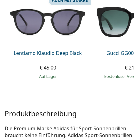
AUCH MIT STÄRKE
ist offline
Persol
Prada
Alle Marken
Lentiamo Klaudio Deep Black
Gucci GG0034
€ 45,00
€ 216
auf Lager
kostenloser Versa
Produktbeschreibung
Die Premium-Marke Adidas für Sport-Sonnenbrillen
braucht keine Einführung. Adidas Sport-Sonnenbrillen