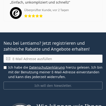
Einfach, unkompliziert und schnellz
Überprüfter Kunde, vor 2 Tagen
Bewertung 5 aus 5
Neu bei Lentiamo? Jetzt registrieren und
zahlreiche Rabatte und Angebote erhalten!
E-Mail
Ich habe die
Datenschutzerklärung
hierzu gelesen. Ich bin
mit der Benutzung meiner E-Mail-Adresse einverstanden
und kann dies jederzeit widerrufen.
Ich will den Newsletter.
ist offline