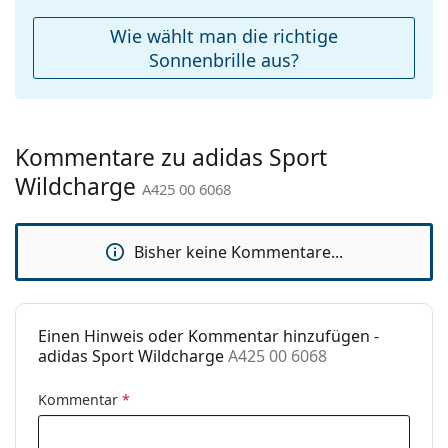
Weiteres
Wie wählt man die richtige
Sex:
Unisex
Sonnenbrille aus?
Kategorie:
Sonnenbrillen
Marke:
Adidas Sport
Kommentare zu adidas Sport
Verwendung:
Sport
Wildcharge
A425 00 6068
Sport:
Wandern
Code:
A425 00 6068
Bisher keine Kommentare...
Einen Hinweis oder Kommentar hinzufügen -
adidas Sport Wildcharge
A425 00 6068
Kommentar
*