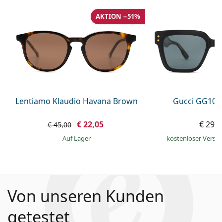
AKTION −51%
Lentiamo Klaudio Havana Brown
Gucci GG108
€ 22,05
€ 295
€ 45,00
auf Lager
kostenloser Versa
Von unseren Kunden
getestet