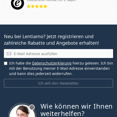
Bewertung 5 aus 5
Neu bei Lentiamo? Jetzt registrieren und
zahlreiche Rabatte und Angebote erhalten!
E-Mail
Ich habe die
Datenschutzerklärung
hierzu gelesen. Ich bin
mit der Benutzung meiner E-Mail-Adresse einverstanden
und kann dies jederzeit widerrufen.
Ich will den Newsletter.
Wie können wir Ihnen
ist offline
weiterhelfen?