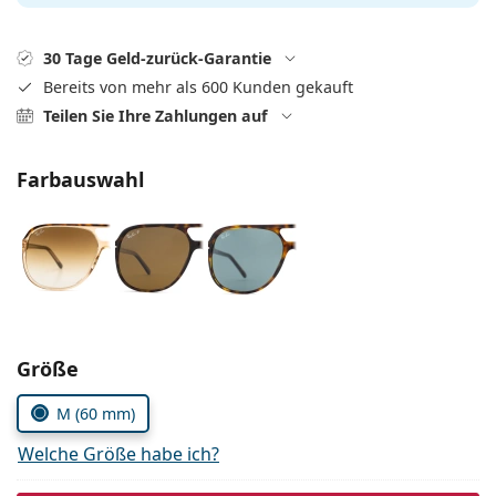
ist offline
Persol
Prada
30 Tage Geld-zurück-Garantie
Bereits von mehr als 600 Kunden gekauft
Alle Marken
Teilen Sie Ihre Zahlungen auf
Farbauswahl
Parameter wählen
Größe
M (60 mm)
Welche Größe habe ich?