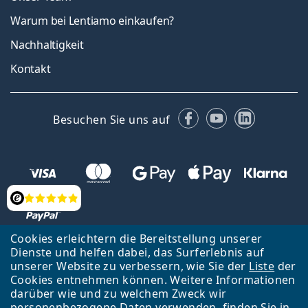
Warum bei Lentiamo einkaufen?
Nachhaltigkeit
Kontakt
Facebook
YouTube
LinkedIn
Besuchen Sie uns auf
Bewertung
Cookies erleichtern die Bereitstellung unserer
Dienste und helfen dabei, das Surferlebnis auf
unserer Website zu verbessern, wie Sie der
Liste
der
Zurück zur Hauptseite
Nach oben
Cookies entnehmen können. Weitere Informationen
Lentiamo s.r.o., Tschechien ist Eigentümer und Betreiber des Online-
darüber wie und zu welchem Zweck wir
Shops Lentiamo.at
Seit 18 Jahren sind wir für Sie da.
personenbezogene Daten verwenden, finden Sie in