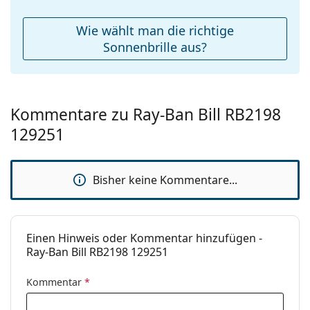
Etui:
Ja
werden.
Reinigungstuch:
Ja
Wie wählt man die richtige
Entdecken Sie das gesamte Sortiment der
Weiteres
Sonnenbrille aus?
Sonnenbrillen
, um weitere Modelle beliebter Marken
zu finden.
Sex:
Unisex
Kategorie:
Sonnenbrillen
Kommentare zu Ray-Ban Bill RB2198
Marke:
Ray-Ban
129251
Verwendung:
Mode
Code:
RB2198 129251 60
Bisher keine Kommentare...
Mit Stärke
Nein
verfügbar :
Einen Hinweis oder Kommentar hinzufügen -
Ray-Ban Bill RB2198 129251
Kommentar
*