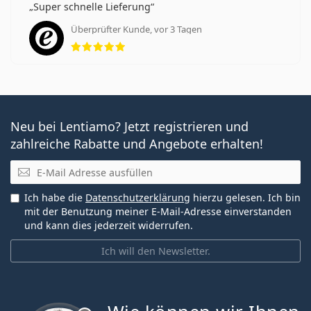
Super schnelle Lieferung
Überprüfter Kunde, vor 3 Tagen
Bewertung 5 aus 5
Neu bei Lentiamo? Jetzt registrieren und
zahlreiche Rabatte und Angebote erhalten!
E-Mail
Ich habe die
Datenschutzerklärung
hierzu gelesen. Ich bin
mit der Benutzung meiner E-Mail-Adresse einverstanden
und kann dies jederzeit widerrufen.
Ich will den Newsletter.
ist offline