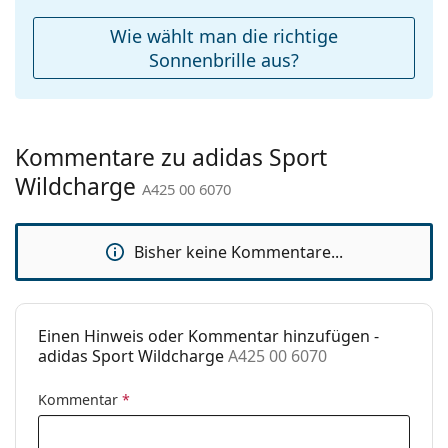
Weiteres
Wie wählt man die richtige
Sex:
Unisex
Sonnenbrille aus?
Kategorie:
Sonnenbrillen
Marke:
Adidas Sport
Kommentare zu adidas Sport
Verwendung:
Sport
Wildcharge
A425 00 6070
Sport:
Wandern
Code:
A425 00 6070
Bisher keine Kommentare...
Einen Hinweis oder Kommentar hinzufügen -
adidas Sport Wildcharge
A425 00 6070
Kommentar
*