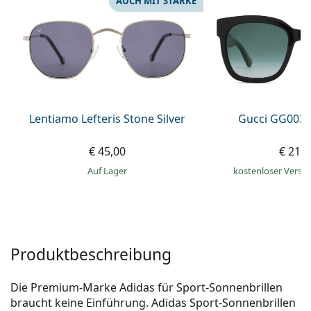
AUCH MIT STÄRKE
ist offline
Persol
Prada
Alle Marken
Lentiamo Lefteris Stone Silver
Gucci GG0034
€ 45,00
€ 216
auf Lager
kostenloser Versa
Produktbeschreibung
Die Premium-Marke Adidas für Sport-Sonnenbrillen
braucht keine Einführung. Adidas Sport-Sonnenbrillen