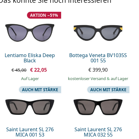
Das könnte Sie noch interessieren
AKTION −51%
Lentiamo Eliska Deep
Bottega Veneta BV1035S
Black
001 55
€ 22,05
€ 399,90
€ 45,00
auf Lager
kostenloser Versand
&
auf Lager
AUCH MIT STÄRKE
AUCH MIT STÄRKE
Saint Laurent SL 276
Saint Laurent SL 276
MICA 001 53
MICA 032 55