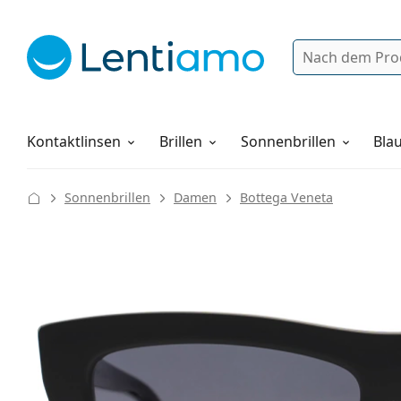
Suche
Anmelden
Web-Navigation
Pflegemittel
Alles über den Einkauf
Kontaktlinsen
Brillen
Sonnenbrillen
Blau
Sonnenbrillen
Damen
Bottega Veneta