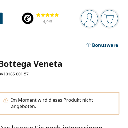
Navigationsleiste
Bewertung
Sie sind angemel
Der Ware
4,9
/5
Bonusware
Bottega Veneta
BV1018S 001 57
Im Moment wird dieses Produkt nicht
angeboten.