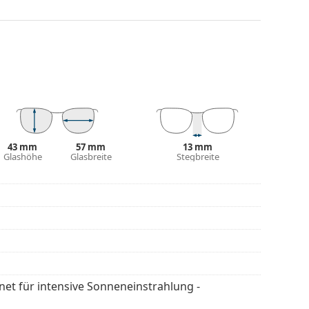
hts, ohne den Kontrast zu beeinträchtigen oder die
estreitbare Vorteile in ihrem geringen Gewicht und
Schutz vor Sonnenlicht bietet. Die Gläser der
egorie 3 (Lichtdurchlässig­keit 8 – 18% ). Sie sind
 der Stadt geeignet.
43 mm
57 mm
13 mm
Glashöhe
Glasbreite
Stegbreite
 Die Farbe des Etuis und sein Design können
flegen der Sonnenbrille. Einige Modelle können
 werden.
en
, um weitere Modelle beliebter Marken zu
gnet für intensive Sonneneinstrahlung -