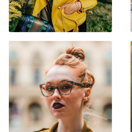
Gewicht:
270 g
Verstellbare Nasenpads:
Nein
Federscharnier:
Nein
Accessories
Etui:
Ja
Reinigungstuch:
Ja
Weiteres
Sex:
Damen
Kategorie:
Sonnenbrillen
Marke:
Bottega Veneta
Verwendung:
Mode
Code:
BV1018S 001 57