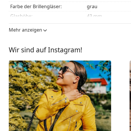
Farbe der Brillengläser:
grau
Glashöhe:
43 mm
Glasbreite:
57 mm
Mehr anzeigen
Glasmaterial:
Kunststoff
UV-Filter 400:
Ja
Wir sind auf Instagram!
Brillenfassungen
Rahmenform:
Cat Eye
Farbe der Fassung:
schwarz
Material der Fassung:
Kunststoff
Größe:
M
Brillenbreite:
138 mm
Bügellänge:
145 mm
Stegbreite:
13 mm