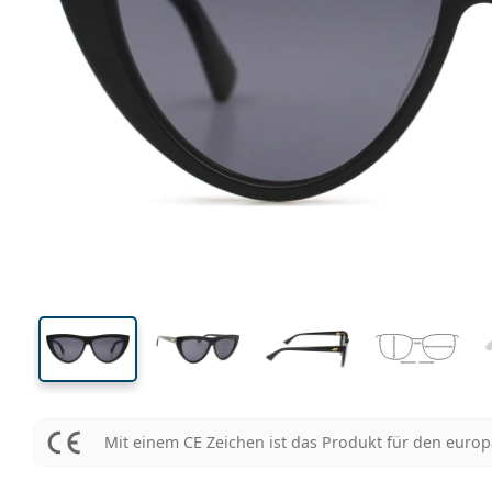
138 mm
Brillenbreite
Glasbrei
43 mm
57 mm
Glashöhe
Glasbreite
Mit einem CE Zeichen ist das Produkt für den euro