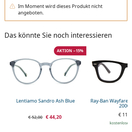
ist offline
Persol
Im Moment wird dieses Produkt nicht
angeboten.
Prada
Alle Marken
Das könnte Sie noch interessieren
AKTION −15%
Lentiamo Sandro Ash Blue
Ray-Ban Wayfarer
2000 
€ 119
€ 44,20
€ 52,00
kostenloser