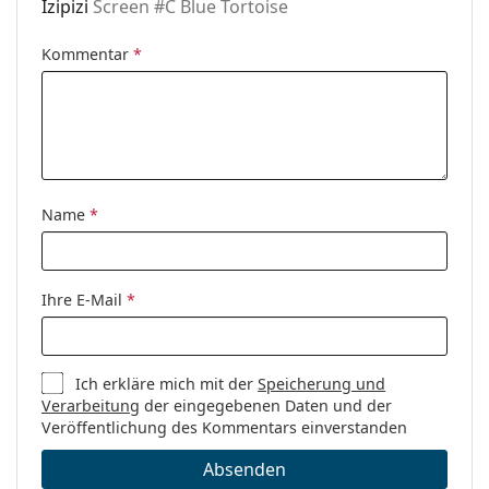
Izipizi
Screen #C Blue Tortoise
Accessories
Kommentar
*
Etui:
Nein
Reinigungstuch:
Nein
Weiteres
Sex:
Unisex
Kategorie:
Brillen
Name
*
Blaufilter Brillen
Marke:
Izipizi
Ihre E-Mail
*
Code:
Screen #C Blue Tortoise
Ich erkläre mich mit der
Speicherung und
Verarbeitung
der eingegebenen Daten und der
Veröffentlichung des Kommentars einverstanden
Absenden