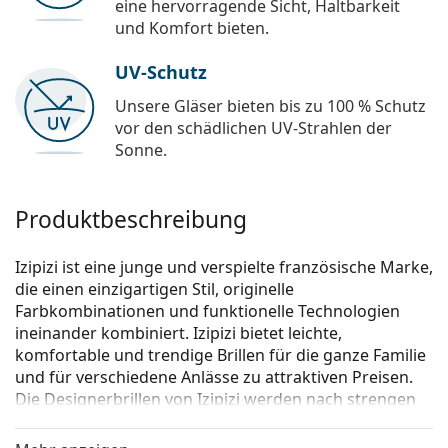
eine hervorragende Sicht, Haltbarkeit
und Komfort bieten.
UV-Schutz
Unsere Gläser bieten bis zu 100 % Schutz
vor den schädlichen UV-Strahlen der
Sonne.
Produktbeschreibung
Izipizi ist eine junge und verspielte französische Marke,
die einen einzigartigen Stil, originelle
Farbkombinationen und funktionelle Technologien
ineinander kombiniert. Izipizi bietet leichte,
komfortable und trendige Brillen für die ganze Familie
und für verschiedene Anlässe zu attraktiven Preisen.
Die Designerbrillen von Izipizi werden nach strengen
Vorgaben hergestellt, um ihre Sicherheit zu
gewährleisten.