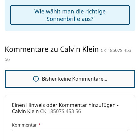
Weiteres
Wie wählt man die richtige
Sex:
Damen
Sonnenbrille aus?
Kategorie:
Sonnenbrillen
Marke:
Calvin Klein
Kommentare zu Calvin Klein
Verwendung:
Mode
CK 18507S 453
56
Code:
CK 18507S 453 56
Bisher keine Kommentare...
Einen Hinweis oder Kommentar hinzufügen -
Calvin Klein
CK 18507S 453 56
Kommentar
*