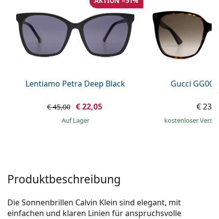
AKTION −51%
ist offline
Persol
Prada
Alle Marken
Lentiamo Petra Deep Black
Gucci GG002
€ 22,05
€ 239
€ 45,00
auf Lager
kostenloser Versa
Produktbeschreibung
Die Sonnenbrillen Calvin Klein sind elegant, mit
einfachen und klaren Linien für anspruchsvolle