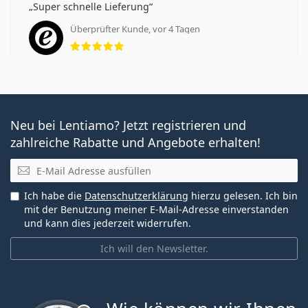
Super schnelle Lieferung
Überprüfter Kunde, vor 4 Tagen
Bewertung 5 aus 5
Neu bei Lentiamo? Jetzt registrieren und
zahlreiche Rabatte und Angebote erhalten!
E-Mail
Ich habe die
Datenschutzerklärung
hierzu gelesen. Ich bin
mit der Benutzung meiner E-Mail-Adresse einverstanden
und kann dies jederzeit widerrufen.
Ich will den Newsletter.
ist offline