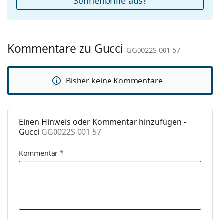
Sonnenbrille aus?
Sex:
Damen
Kategorie:
Sonnenbrillen
Kommentare zu Gucci
Marke:
Gucci
GG0022S 001 57
Verwendung:
Mode
Bisher keine Kommentare...
Code:
GG0022S 001 57
Mit Stärke
Nein
verfügbar :
Einen Hinweis oder Kommentar hinzufügen -
Gucci
GG0022S 001 57
Kommentar
*