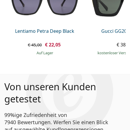
Lentiamo Petra Deep Black
Gucci GG203
€ 22,05
€ 389
€ 45,00
auf Lager
kostenloser Versa
Von unseren Kunden
getestet
99%ige Zufriedenheit von
7940 Bewertungen. Werfen Sie einen Blick
auf ausgewählte KundInnenrezensionen.