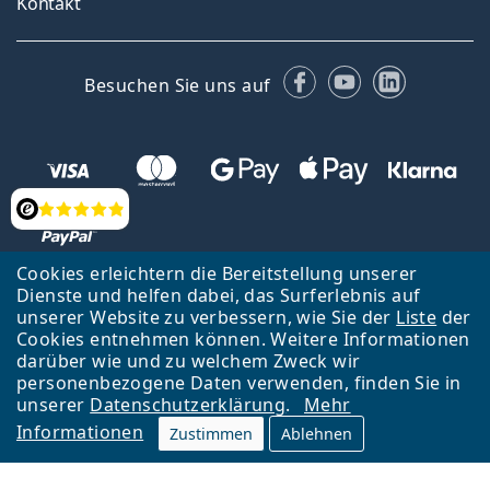
Kontakt
Facebook
YouTube
LinkedIn
Besuchen Sie uns auf
Bewertung
Cookies erleichtern die Bereitstellung unserer
Dienste und helfen dabei, das Surferlebnis auf
unserer Website zu verbessern, wie Sie der
Liste
der
Zurück zur Hauptseite
Nach oben
Cookies entnehmen können. Weitere Informationen
Lentiamo s.r.o., Tschechien ist Eigentümer und Betreiber des Online-
darüber wie und zu welchem Zweck wir
Shops Lentiamo.at
Seit 18 Jahren sind wir für Sie da.
personenbezogene Daten verwenden, finden Sie in
unserer
Datenschutzerklärung
.
Mehr
Informationen
Zustimmen
Ablehnen