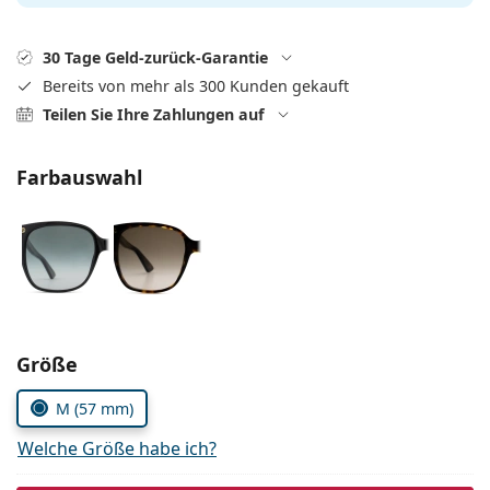
ist offline
Persol
Prada
30 Tage Geld-zurück-Garantie
Bereits von mehr als 300 Kunden gekauft
Alle Marken
Teilen Sie Ihre Zahlungen auf
Farbauswahl
Parameter wählen
Größe
M (57 mm)
Welche Größe habe ich?