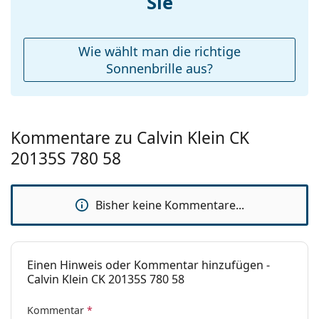
Sie
Entdecken Sie das gesamte Sortiment der
Etui:
Ja
Sonnenbrillen
, um weitere Modelle beliebter Marken
zu finden.
Reinigungstuch:
Nein
Wie wählt man die richtige
Weiteres
Sonnenbrille aus?
Sex:
Damen
Kategorie:
Sonnenbrillen
Kommentare zu Calvin Klein CK
Marke:
Calvin Klein
20135S 780 58
Verwendung:
Mode
Code:
CK20135S 780 58
Bisher keine Kommentare...
Einen Hinweis oder Kommentar hinzufügen -
Calvin Klein CK 20135S 780 58
Kommentar
*