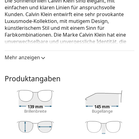
Die Sonnenbrillen Calvin Klein sind elegant, mit
einfachen und klaren Linien für anspruchsvolle
Kunden. Calvin Klein entwirft eine sehr provokante
Luxusmode-Kollektion, mit mutigem Design,
künstlerischem Stil und mit einem Sinn für
Farbkombinationen. Die Marke Calvin Klein hat eine
unverwechselbare und unvergessliche Identität, die
auf den ersten Blick erkennbar ist.
Mehr anzeigen
Calvin Klein CK 20135S 780 58
ist eine Sonnenbrille für
Frauen.
Mit der virtuellen Anprobefunktion von Lentiamo
Produktangaben
können Sie herausfinden, wie Sie mit dieser
Sonnenbrille aussehen.
Brillenfassung
139 mm
145 mm
Die schwarze Farbe des Rahmens passt perfekt zu
Brillenbreite
Bügellänge
einem kühlen Hautton und hellblondem,
hellbraunem oder schwarzem Haar.
Quadratische Sonnenbrillenfassungen
sind eine
ideale Wahl für Menschen mit einer runden, ovalen
52 mm
58 mm
17 mm