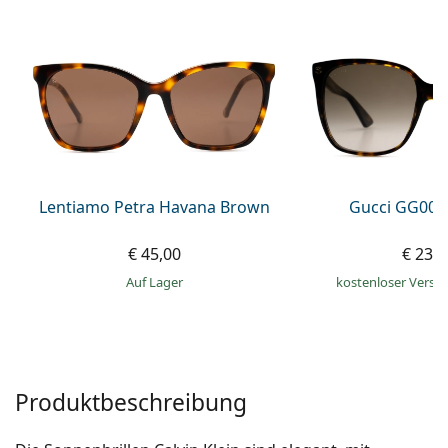
0720 775 165
Gucci
Alle Pflegemittel
Alle Marken
ist online
Persol
Prada
Alle Marken
Lentiamo Petra Havana Brown
Gucci GG002
€ 45,00
€ 239
auf Lager
kostenloser Versa
Produktbeschreibung