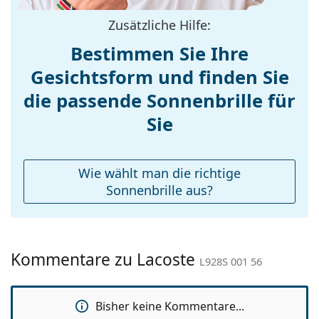
Sonnenbrillen
, um weitere Modelle beliebter Marken
Stegbreite:
18 mm
zu finden.
Zusätzliche Hilfe:
Gewicht:
170 g
Bestimmen Sie Ihre
Verstellbare
Nein
Gesichtsform und finden Sie
Nasenpads:
die passende Sonnenbrille für
Federscharnier:
Nein
Accessories
Sie
Etui:
Ja
Reinigungstuch:
Nein
Wie wählt man die richtige
Weiteres
Sonnenbrille aus?
Sex:
Damen
Kategorie:
Sonnenbrillen
Kommentare zu Lacoste
Marke:
Lacoste
L928S 001 56
Verwendung:
Mode
Bisher keine Kommentare...
Code:
L928S 001 56