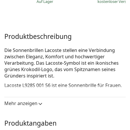
auf Lager
kostenloser Versa
Produktbeschreibung
Die Sonnenbrillen Lacoste stellen eine Verbindung
zwischen Eleganz, Komfort und hochwertiger
Verarbeitung. Das Lacoste-Symbol ist ein ikonisches
grünes Krokodil-Logo, das vom Spitznamen seines
Gründers inspiriert ist.
Lacoste L928S 001 56
ist eine Sonnenbrille für Frauen.
Mit der virtuellen Anprobefunktion von Lentiamo
können Sie herausfinden, wie Sie mit dieser
Mehr anzeigen
Sonnenbrille aussehen.
Brillenfassung
Produktangaben
Die lila Farbe des Rahmens passt perfekt zu kühlen