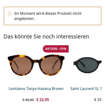
0720 775 165
Gucci
Alle Pflegemittel
Alle Marken
ist online
Persol
Im Moment wird dieses Produkt nicht
angeboten.
Prada
Alle Marken
Das könnte Sie noch interessieren
AKTION −51%
Lentiamo Tanya Havana Brown
Saint Laurent SL 7
€ 22,05
€ 259
€ 45,00