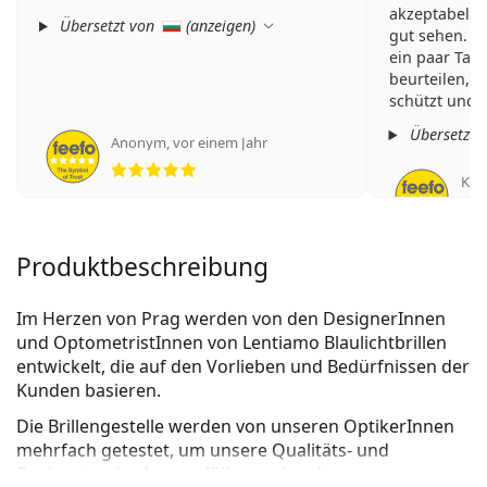
akzeptabel. 
Übersetzt von
(
anzeigen
)
gut sehen. Ic
ein paar Tag
beurteilen, i
schützt und
verringert.
Übersetzt 
Anonym
,
vor einem Jahr
Bewertung 5 aus 5
Kris
Produktbeschreibung
Im Herzen von Prag werden von den DesignerInnen
und OptometristInnen von Lentiamo Blaulichtbrillen
entwickelt, die auf den Vorlieben und Bedürfnissen der
Kunden basieren.
Die Brillengestelle werden von unseren OptikerInnen
mehrfach getestet, um unsere Qualitäts- und
Designstandards zu erfüllen und zudem