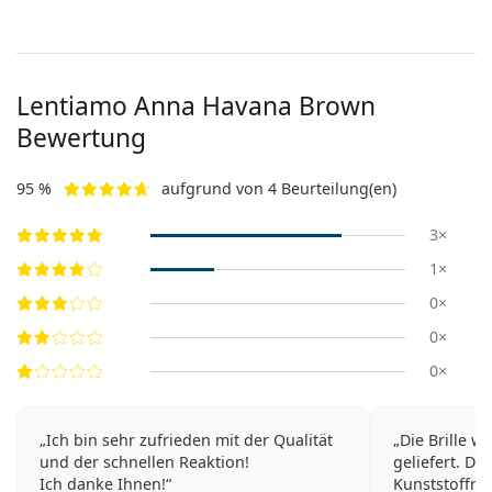
Lentiamo
Anna Havana Brown
Bewertung
95 %
aufgrund von 4 Beurteilung(en)
3×
1×
0×
0×
0×
Ich bin sehr zufrieden mit der Qualität
Die Brille w
und der schnellen Reaktion!
geliefert. Die
Ich danke Ihnen!
Kunststoffrah