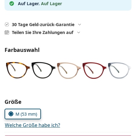
0720 775 165
Gucci
Alle Pflegemittel
Auf Lager.
Auf Lager
Alle Marken
ist online
Persol
30 Tage Geld-zurück-Garantie
Prada
Teilen Sie Ihre Zahlungen auf
Alle Marken
Farbauswahl
Parameter wählen
Größe
M (53 mm)
Welche Größe habe ich?