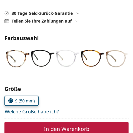
ist offline
Persol
30 Tage Geld-zurück-Garantie
Prada
Teilen Sie Ihre Zahlungen auf
Alle Marken
Farbauswahl
Parameter wählen
Größe
S (50 mm)
Welche Größe habe ich?
In den Warenkorb