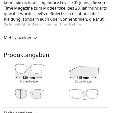
kennt sie nicht die legendäre Levi's 501 Jeans, die vom
Time Magazine zum Modeartikel des 20. Jahrhunderts
gewählt wurde. Levi's definiert sich nicht nur über
Kleidung, sondern auch über Sonnenbrillen, die Mut,
Originalität und vor allem authentischen
Selbstausdruck widerspiegeln. Die
Sonnenbrillenkollektion von Levi's ist einzigartig und
Mehr anzeigen
wird von echten Modefans gesucht.
Levi's LV 5014/S 807 9O 55
ist eine Sonnenbrille für
Produktangaben
Frauen.
Mit der virtuellen Anprobefunktion von Lentiamo
können Sie herausfinden, wie Sie mit dieser
Sonnenbrille aussehen.
139 mm
145 mm
Brillenbreite
Bügellänge
Brillenfassung
Die schwarze Farbe des Rahmens passt perfekt zu
einem kühlen Hautton und hellblondem,
hellbraunem oder schwarzem Haar.
47 mm
55 mm
19 mm
Glashöhe
Glasbreite
Stegbreite
Quadratische Sonnenbrillenfassungen
sind eine