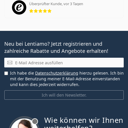
Überprüfter Kunde, vor 3 Tagen
Bewertung 5 aus 5
Neu bei Lentiamo? Jetzt registrieren und
zahlreiche Rabatte und Angebote erhalten!
E-Mail
Ich habe die
Datenschutzerklärung
hierzu gelesen. Ich bin
mit der Benutzung meiner E-Mail-Adresse einverstanden
und kann dies jederzeit widerrufen.
Ich will den Newsletter.
Wie können wir Ihnen
ist offline