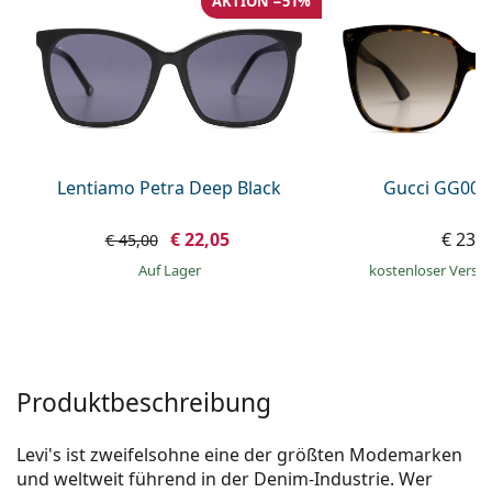
AKTION −51%
ist offline
Persol
Prada
Alle Marken
Lentiamo Petra Deep Black
Gucci GG002
€ 22,05
€ 239
€ 45,00
auf Lager
kostenloser Versa
Produktbeschreibung
Levi's ist zweifelsohne eine der größten Modemarken
und weltweit führend in der Denim-Industrie. Wer