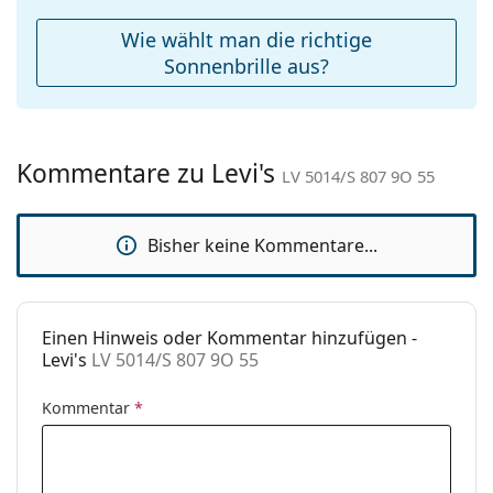
zu finden.
Weiteres
Wie wählt man die richtige
Sex:
Damen
Sonnenbrille aus?
Kategorie:
Sonnenbrillen
Marke:
Levi´s
Kommentare zu Levi's
Verwendung:
Mode
LV 5014/S 807 9O 55
Code:
LV 5014/S 807 9O 55
Bisher keine Kommentare...
Einen Hinweis oder Kommentar hinzufügen -
Levi's
LV 5014/S 807 9O 55
Kommentar
*