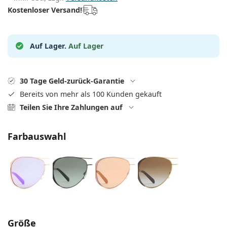
0720 775 165
Gucci
Alle Pflegemittel
Kostenloser Versand!
Alle Marken
ist online
Persol
Prada
Auf Lager.
Auf Lager
Alle Marken
30 Tage Geld-zurück-Garantie
Bereits von mehr als 100 Kunden gekauft
Teilen Sie Ihre Zahlungen auf
Farbauswahl
Parameter wählen
Größe