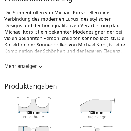
Die Sonnenbrillen von Michael Kors stellen eine
Verbindung des modernen Luxus, des stylischen
Designs und der hochqualitativen Verarbeitung dar.
Michael Kors ist ein bekannter Modedesigner, der bei
vielen bekannten Persönlichkeiten sehr beliebt ist. Die
Kollektion der Sonnenbrillen von Michael Kors, ist eine
Kombination der Schönheit und der legeren Eleganz.
Diese Sonnenbrillen sind eine perfekte Ergänzung für
jeden, der außergewöhnliche Verbindungen des
Mehr anzeigen
einmaligen Stils, Farben und hochqualitativer
Materialien liebt.
Produktangaben
Michael Kors Chelsea MK5004 10034V 59
ist eine
Sonnenbrille für Frauen.
Mit der virtuellen Anprobefunktion von Lentiamo
können Sie herausfinden, wie Sie mit dieser
135 mm
135 mm
Sonnenbrille aussehen.
Brillenbreite
Bügellänge
Brillenfassung