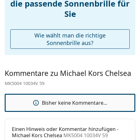
Accessories
die passende Sonnenbrille für
Die Farbe des Etuis und sein Design können
Etui:
Ja
Sie
variieren.
Das mitgelieferte Tuch ist ideal zum Reinigen und
Reinigungstuch:
Ja
Pflegen der Sonnenbrille. Einige Modelle können
Weiteres
mit einem Stoffbeutel anstelle eines Tuchs geliefert
Wie wählt man die richtige
werden.
Sex:
Damen
Sonnenbrille aus?
Entdecken Sie das gesamte Sortiment der
Kategorie:
Sonnenbrillen
Sonnenbrillen
, um weitere Modelle beliebter Marken
Marke:
Michael Kors
zu finden.
Kommentare zu Michael Kors Chelsea
Verwendung:
Mode
MK5004 10034V 59
Code:
MK5004 10034V 59
Mit Stärke
Nein
verfügbar :
Bisher keine Kommentare...
Einen Hinweis oder Kommentar hinzufügen -
Michael Kors Chelsea
MK5004 10034V 59