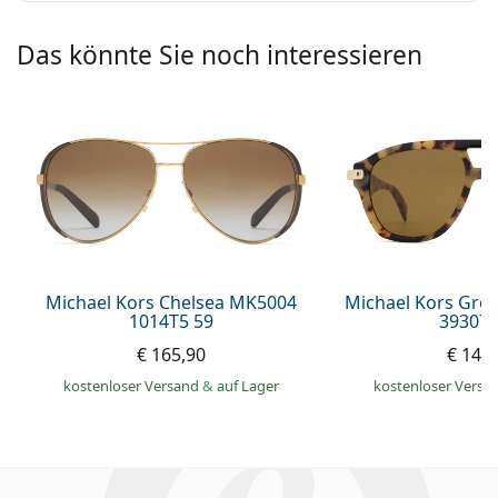
Das könnte Sie noch interessieren
Michael Kors Chelsea MK5004
Michael Kors Gr
1014T5 59
393073
€ 165,90
€ 149
kostenloser Versand
&
auf Lager
kostenloser Versa