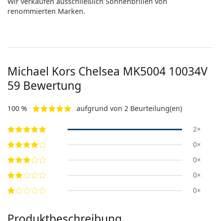
Wir verkaufen ausschließlich Sonnenbrillen von
renommierten Marken.
Michael Kors Chelsea
MK5004 10034V
59
Bewertung
100 %
aufgrund von 2 Beurteilung(en)
2×
0×
0×
0×
0×
Produktbeschreibung