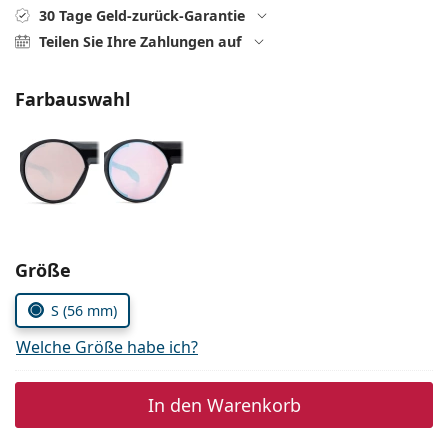
ist offline
Persol
30 Tage Geld-zurück-Garantie
Teilen Sie Ihre Zahlungen auf
Prada
Alle Marken
Farbauswahl
Parameter wählen
Größe
S (56 mm)
Welche Größe habe ich?
In den Warenkorb