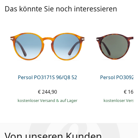
Das könnte Sie noch interessieren
Persol PO3171S 96/Q8 52
Persol PO3092S
€ 244,90
€ 168
kostenloser Versand
&
auf Lager
kostenloser Versa
Von unseren Kunden