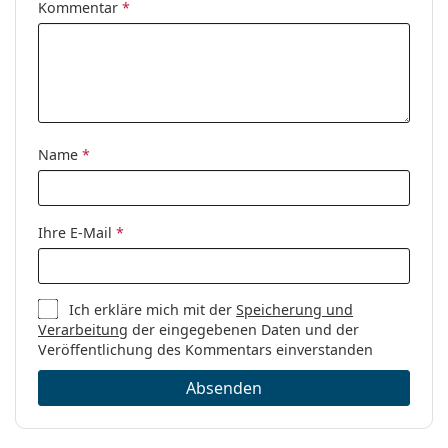
Kommentar
*
werden.
Entdecken Sie das gesamte Sortiment der
Sonnenbrillen
, um weitere Modelle beliebter Marken
zu finden.
Name
*
Ihre E-Mail
*
Ich erkläre mich mit der
Speicherung und
Verarbeitung
der eingegebenen Daten und der
Veröffentlichung des Kommentars einverstanden
Absenden