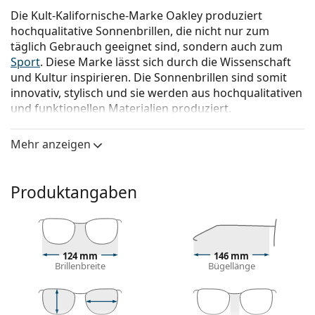
Die Kult-Kalifornische-Marke Oakley produziert
hochqualitative Sonnenbrillen, die nicht nur zum
täglich Gebrauch geeignet sind, sondern auch zum
Sport
. Diese Marke lässt sich durch die Wissenschaft
und Kultur inspirieren. Die Sonnenbrillen sind somit
innovativ, stylisch und sie werden aus hochqualitativen
und funktionellen Materialien produziert.
Oakley Clifden OO 9440 01 56
ist eine Sonnenbrille für
Mehr anzeigen
Männer.
Mit der virtuellen Anprobefunktion von Lentiamo
können Sie herausfinden, wie Sie mit dieser
Produktangaben
Sonnenbrille aussehen.
Brillenfassung
Die schwarze Farbe des Rahmens passt perfekt zu
124 mm
146 mm
einem kühlen Hautton und hellblondem,
Brillenbreite
Bügellänge
hellbraunem oder schwarzem Haar.
Runde Sonnenbrillenfassungen
sind eine ideale
Wahl für Menschen mit einer quadratischen oder