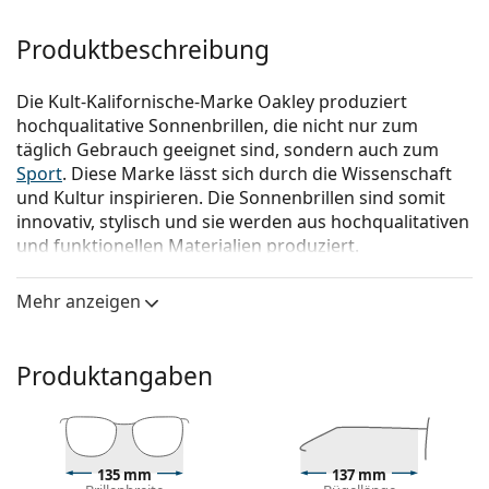
Produktbeschreibung
Die Kult-Kalifornische-Marke Oakley produziert
hochqualitative Sonnenbrillen, die nicht nur zum
täglich Gebrauch geeignet sind, sondern auch zum
Sport
. Diese Marke lässt sich durch die Wissenschaft
und Kultur inspirieren. Die Sonnenbrillen sind somit
innovativ, stylisch und sie werden aus hochqualitativen
und funktionellen Materialien produziert.
Oakley Holbrook OO 9102 E1 55
ist eine Sonnenbrille
Mehr anzeigen
für Männer.
Mit der virtuellen Anprobefunktion von Lentiamo
können Sie herausfinden, wie Sie mit dieser
Produktangaben
Sonnenbrille aussehen.
Brillenfassung
Die schwarze Farbe des Rahmens passt perfekt zu
135 mm
137 mm
einem kühlen Hautton und hellblondem,