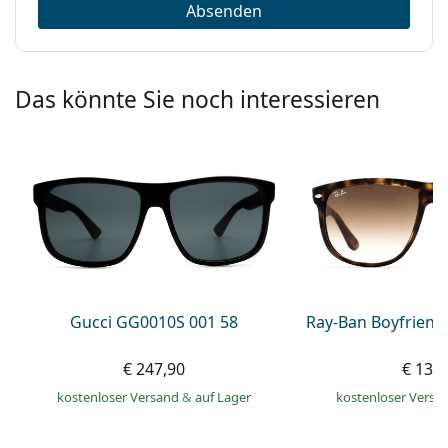
Absenden
Das könnte Sie noch interessieren
Gucci GG0010S 001 58
Ray-Ban Boyfriend
€ 247,90
€ 139
kostenloser Versand
&
auf Lager
kostenloser Versa