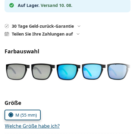
ist offline
Persol
Auf Lager.
Versand 10. 08.
Prada
30 Tage Geld-zurück-Garantie
Alle Marken
Teilen Sie Ihre Zahlungen auf
Farbauswahl
Parameter wählen
Größe
M (55 mm)
Welche Größe habe ich?