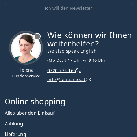
Ich will den Newsletter.
Wie können wir Ihnen
ist offline
weiterhelfen?
We also speak English
(Mo-Do: 9-17 Uhr, Fr: 9-16 Uhr)
Helena
0720 775 165
Kundenservice
info@lentiamo.at
Online shopping
Alles über den Einkauf
Zahlung
Lieferung