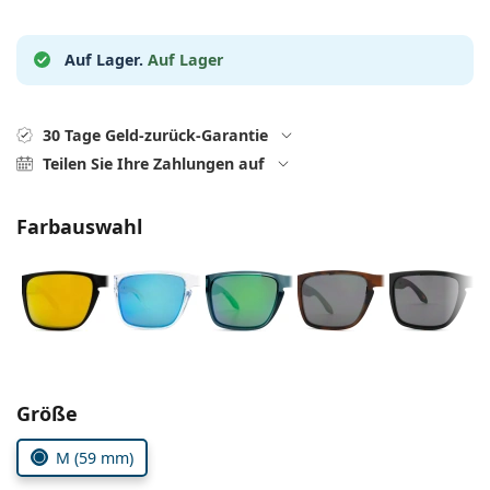
ist offline
Persol
Prada
Auf Lager.
Auf Lager
Alle Marken
30 Tage Geld-zurück-Garantie
Teilen Sie Ihre Zahlungen auf
Farbauswahl
Parameter wählen
Größe
M (59 mm)