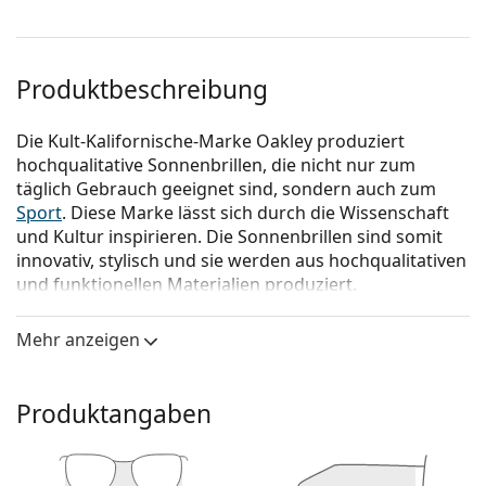
Produktbeschreibung
Die Kult-Kalifornische-Marke Oakley produziert
hochqualitative Sonnenbrillen, die nicht nur zum
täglich Gebrauch geeignet sind, sondern auch zum
Sport
. Diese Marke lässt sich durch die Wissenschaft
und Kultur inspirieren. Die Sonnenbrillen sind somit
innovativ, stylisch und sie werden aus hochqualitativen
und funktionellen Materialien produziert.
Oakley Holbrook XL OO9417 23 59
ist eine Sonnenbrille
Mehr anzeigen
für Männer.
Mit der virtuellen Anprobefunktion von Lentiamo
können Sie herausfinden, wie Sie mit dieser
Produktangaben
Sonnenbrille aussehen.
Brillenfassung