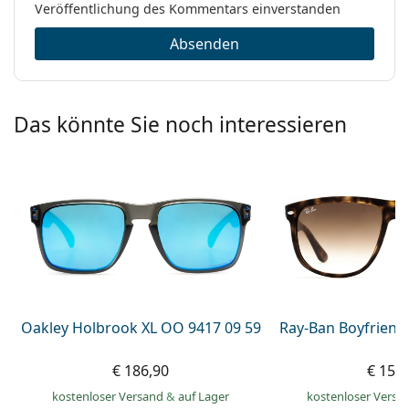
Veröffentlichung des Kommentars einverstanden
Absenden
Das könnte Sie noch interessieren
Oakley Holbrook XL OO 9417 09 59
Ray-Ban Boyfriend
€ 186,90
€ 159
kostenloser Versand
&
auf Lager
kostenloser Versa