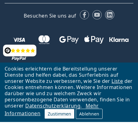
Facebook
YouTube
LinkedIn
Besuchen Sie uns auf
Bewertung
Cookies erleichtern die Bereitstellung unserer
Dienste und helfen dabei, das Surferlebnis auf
unserer Website zu verbessern, wie Sie der
Liste
der
Zurück zur Hauptseite
Nach oben
Cookies entnehmen können. Weitere Informationen
Lentiamo s.r.o., Tschechien ist Eigentümer und Betreiber des Online-
darüber wie und zu welchem Zweck wir
Shops Lentiamo.at
Seit 18 Jahren sind wir für Sie da.
personenbezogene Daten verwenden, finden Sie in
unserer
Datenschutzerklärung
.
Mehr
Informationen
Zustimmen
Ablehnen