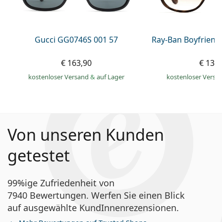
Gucci GG0746S 001 57
Ray-Ban Boyfriend
€ 163,90
€ 139
kostenloser Versand
&
auf Lager
kostenloser Versa
Von unseren Kunden
getestet
99%ige Zufriedenheit von
7940 Bewertungen. Werfen Sie einen Blick
auf ausgewählte KundInnenrezensionen.