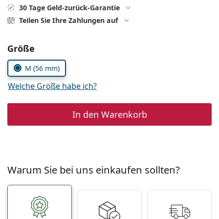
ist offline
Persol
30 Tage Geld-zurück-Garantie
Teilen Sie Ihre Zahlungen auf
Prada
Alle Marken
Parameter wählen
Größe
M (56 mm)
Welche Größe habe ich?
In den Warenkorb
Warum Sie bei uns einkaufen sollten?