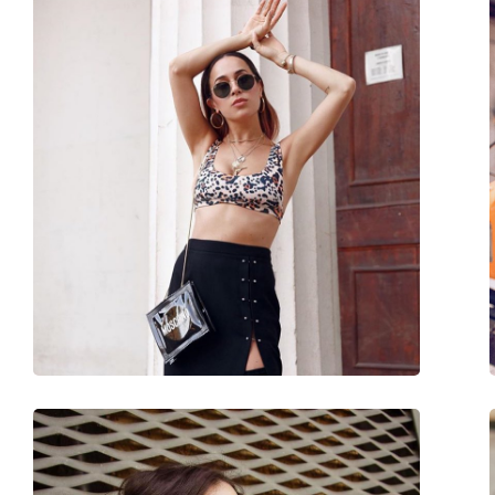
Reinigungstuch:
Ja
Weiteres
Sex:
Herren
Kategorie:
Sonnenbrillen
Marke:
Oakley
Verwendung:
Sport
Sport:
Tennis, Wandern
Code:
OO 9439 943904 50
Mit Stärke verfügbar :
Ja