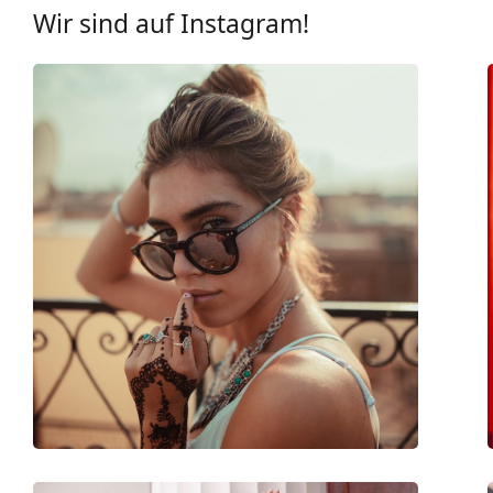
Glastechnologie:
HDO, Prizm
finden.
Wir sind auf Instagram!
UV-Filter 400:
Ja
Brillenfassungen
Rahmenform:
Rund
Farbe der Fassung:
transparent
Material der Fassung:
Metall/Kunststoff
Größe:
M
Brillenbreite:
140 mm
Bügellänge:
140 mm
Stegbreite:
19 mm
Gewicht:
45 g
Verstellbare Nasenpads:
Nein
Accessories
Etui:
Nein