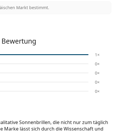
päischen Markt bestimmt.
Bewertung
1×
0×
0×
0×
0×
litative Sonnenbrillen, die nicht nur zum täglich
se Marke lässt sich durch die Wissenschaft und