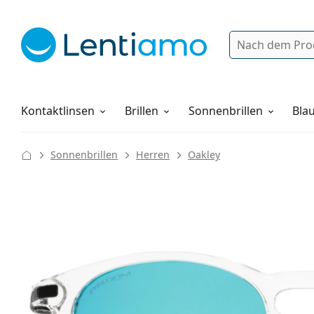
Suche
Anmelden
Web-Navigation
Pflegemittel
Alles über den Einkauf
Kontaktlinsen
Brillen
Sonnenbrillen
Blau
Sonnenbrillen
Herren
Oakley