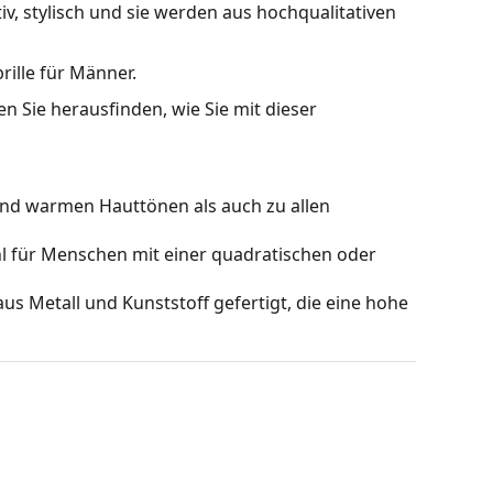
tiv, stylisch und sie werden aus hochqualitativen
rille für Männer.
n Sie herausfinden, wie Sie mit dieser
nd warmen Hauttönen als auch zu allen
hl für Menschen mit einer quadratischen oder
us Metall und Kunststoff gefertigt, die eine hohe
Gläser verschiedener Art ersetzt werden, mit
ieren Lichtreflexe. Für Tennisspieler
ls vor verschiedenen Hintergründen.