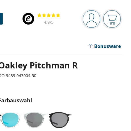
Navigationsleiste
Bewertung
Sie sind angemel
Der Ware
4,9
/5
Bonusware
Oakley Pitchman R
OO 9439 943904 50
Farbauswahl