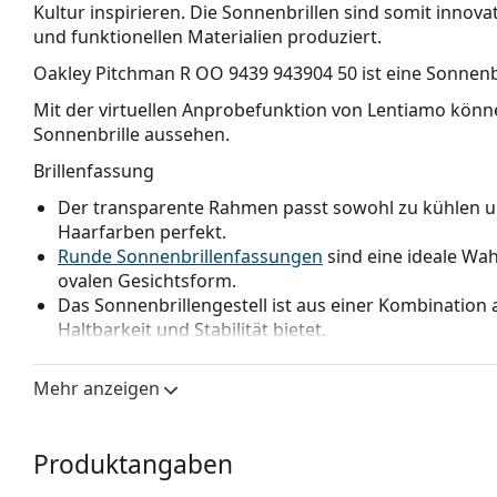
Kultur inspirieren. Die Sonnenbrillen sind somit innova
und funktionellen Materialien produziert.
Oakley Pitchman R OO 9439 943904 50
ist eine Sonnenb
Mit der virtuellen Anprobefunktion von Lentiamo könne
Sonnenbrille aussehen.
Brillenfassung
Der transparente Rahmen passt sowohl zu kühlen u
Haarfarben perfekt.
Runde Sonnenbrillenfassungen
sind eine ideale Wa
ovalen Gesichtsform.
Das Sonnenbrillengestell ist aus einer Kombination a
Haltbarkeit und Stabilität bietet.
Die Originalgläser können durch maßgeschneiderte 
oder ohne Sehstärke.
Mehr anzeigen
Brillengläser
Die blauen Gläser verstärken den Kontrast und minim
Produktangaben
unterstreichen die Gläser den Farbkontrast des Bal