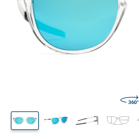
140 mm
Brillenbreite
Glasbrei
46 mm
50 mm
Glashöhe
Glasbreite