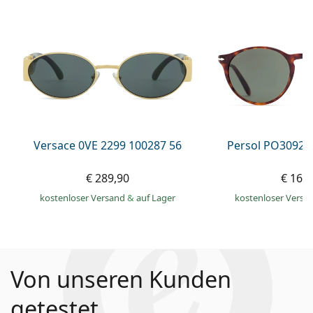
Versace 0VE 2299 100287 56
Persol PO3092S
€ 289,90
€ 168
kostenloser Versand
&
auf Lager
kostenloser Versa
Von unseren Kunden
getestet