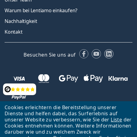
Warum bei Lentiamo einkaufen?
Nachhaltigkeit
Kontakt
Facebook
YouTube
LinkedIn
Besuchen Sie uns auf
Bewertung
Cookies erleichtern die Bereitstellung unserer
Dienste und helfen dabei, das Surferlebnis auf
unserer Website zu verbessern, wie Sie der
Liste
der
Zurück zur Hauptseite
Nach oben
Cookies entnehmen können. Weitere Informationen
Lentiamo s.r.o., Tschechien ist Eigentümer und Betreiber des Online-
darüber wie und zu welchem Zweck wir
Shops Lentiamo.at
Seit 18 Jahren sind wir für Sie da.