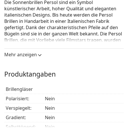
Die Sonnenbrillen Persol sind ein Symbol
künstlerischer Arbeit, hoher Qualität und eleganten
italienischen Designs. Bis heute werden die Persol
Brillen in Handarbeit in einer Italienischen Fabrik
gefertigt. Dank der charakteristischen Pfeile auf den
Bügeln sind sie in der ganzen Welt bekannt. Die Persol
Brillen, die mit Vorliebe viele Filmstars tragen, wurden
zu einem unentbehrlichen Accessoire, vor allem
aufgrund der hohen Qualität, der traditionellen
Mehr anzeigen
Formen und dem Kultstatus.
Persol PO3210S 95/31
ist eine Sonnenbrille für Männer.
Produktangaben
Mit der virtuellen Anprobefunktion von Lentiamo
können Sie herausfinden, wie Sie mit dieser
Brillengläser
Sonnenbrille aussehen.
Polarisiert:
Nein
Brillenfassung
Verspiegelt:
Nein
Die schwarze Farbe des Rahmens passt perfekt zu
einem kühlen Hautton und hellblondem,
Gradient:
Nein
hellbraunem oder schwarzem Haar.
Selbsttönend:
Nein