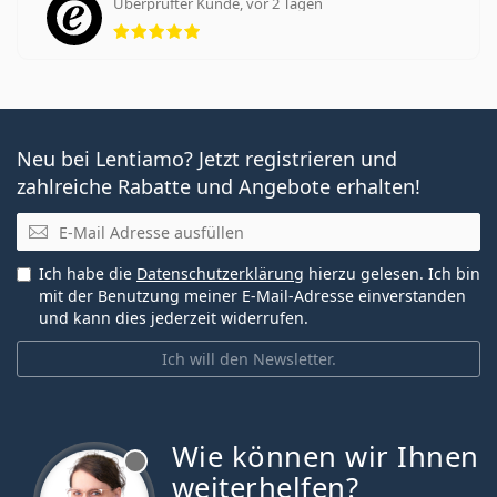
Überprüfter Kunde, vor 2 Tagen
Bewertung 5 aus 5
Neu bei Lentiamo? Jetzt registrieren und
zahlreiche Rabatte und Angebote erhalten!
E-Mail
Ich habe die
Datenschutzerklärung
hierzu gelesen. Ich bin
mit der Benutzung meiner E-Mail-Adresse einverstanden
und kann dies jederzeit widerrufen.
Ich will den Newsletter.
Wie können wir Ihnen
ist offline
weiterhelfen?