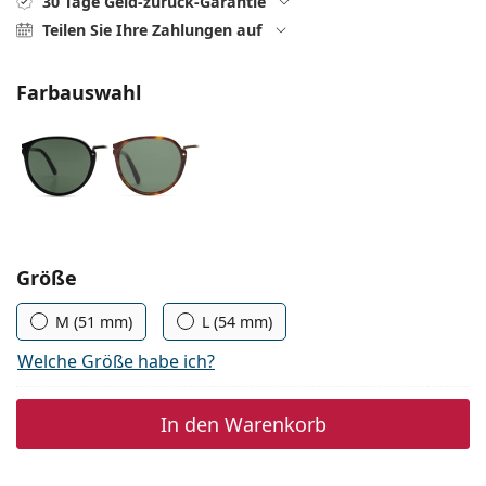
30 Tage Geld-zurück-Garantie
ist offline
Persol
Teilen Sie Ihre Zahlungen auf
Prada
Farbauswahl
Alle Marken
Parameter wählen
Größe
M (51 mm)
L (54 mm)
Welche Größe habe ich?
In den Warenkorb