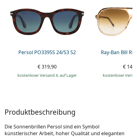
ist offline
Persol
Prada
Alle Marken
Persol PO3395S 24/S3 52
Ray-Ban Bill R
€ 319,90
€ 149
kostenloser Versand
&
auf Lager
kostenloser Versa
Produktbeschreibung
Die Sonnenbrillen Persol sind ein Symbol
künstlerischer Arbeit, hoher Qualität und eleganten