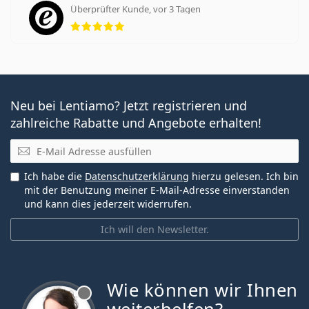
Überprüfter Kunde, vor 3 Tagen
Bewertung 5 aus 5
Neu bei Lentiamo? Jetzt registrieren und
zahlreiche Rabatte und Angebote erhalten!
E-Mail
Ich habe die
Datenschutzerklärung
hierzu gelesen. Ich bin
mit der Benutzung meiner E-Mail-Adresse einverstanden
und kann dies jederzeit widerrufen.
Ich will den Newsletter.
Wie können wir Ihnen
ist offline