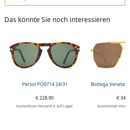
0720 775 165
Gucci
Alle Pflegemittel
Alle Marken
ist online
Persol
Das könnte Sie noch interessieren
Prada
Alle Marken
Persol PO0714 24/31
Bottega Veneta B
€ 228,90
€ 349
kostenloser Versand
&
auf Lager
kostenloser Versa