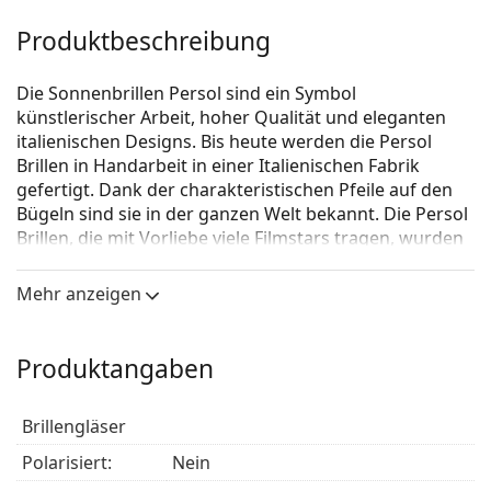
Produktbeschreibung
Die Sonnenbrillen Persol sind ein Symbol
künstlerischer Arbeit, hoher Qualität und eleganten
italienischen Designs. Bis heute werden die Persol
Brillen in Handarbeit in einer Italienischen Fabrik
gefertigt. Dank der charakteristischen Pfeile auf den
Bügeln sind sie in der ganzen Welt bekannt. Die Persol
Brillen, die mit Vorliebe viele Filmstars tragen, wurden
zu einem unentbehrlichen Accessoire, vor allem
aufgrund der hohen Qualität, der traditionellen
Mehr anzeigen
Formen und dem Kultstatus.
Persol PO9649S 96/56
ist eine Sonnenbrille für Männer.
Produktangaben
Mit der virtuellen Anprobefunktion von Lentiamo
können Sie herausfinden, wie Sie mit dieser
Brillengläser
Sonnenbrille aussehen.
Polarisiert:
Nein
Brillenfassung