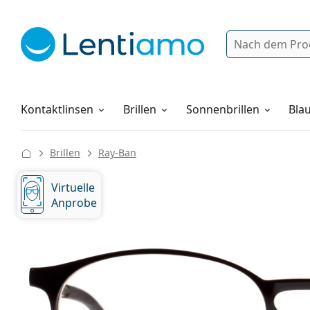
Suche
Anmelden
Web-Navigation
Pflegemittel
Alles über den Einkauf
Kontaktlinsen
Brillen
Sonnenbrillen
Blau
Brillen
Ray-Ban
Virtuelle
Anprobe