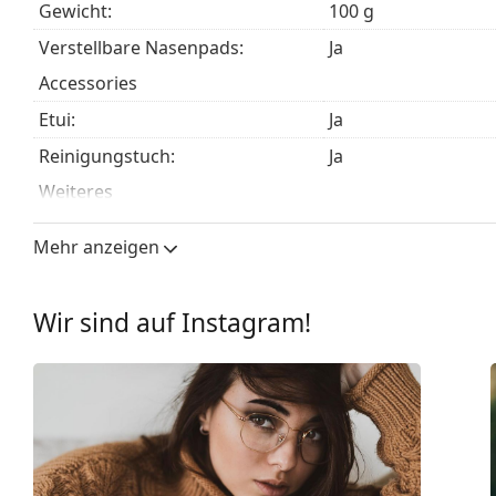
Gewicht:
100 g
Es ist ein Medizinprodukt. Lesen Sie vor dem Gebrauch 
Verstellbare Nasenpads:
Ja
Accessories
Etui:
Ja
Reinigungstuch:
Ja
Weiteres
Sex:
Unisex
Mehr anzeigen
Kategorie:
Brillen
Marke:
Ray-Ban
Wir sind auf Instagram!