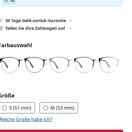
13. 08.
30 Tage Geld-zurück-Garantie
Teilen Sie Ihre Zahlungen auf
Farbauswahl
Parameter wählen
Größe
S (51 mm)
M (53 mm)
Welche Größe habe ich?