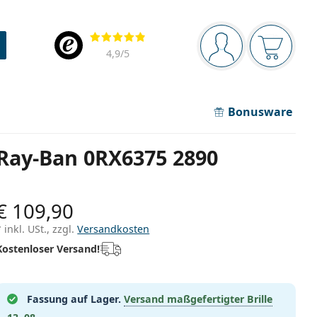
Navigationsleiste
Bewertung
Sie sind angemel
Der Ware
4,9
/5
Bonusware
Ray-Ban 0RX6375 2890
€ 109,90
* inkl. USt., zzgl.
Versandkosten
Kostenloser Versand!
Fassung auf Lager.
Versand maßgefertigter Brille