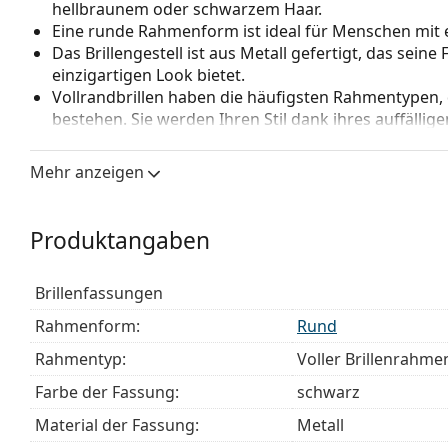
hellbraunem oder schwarzem Haar.
Eine runde Rahmenform ist ideal für Menschen mit 
Das Brillengestell ist aus Metall gefertigt, das sein
einzigartigen Look bietet.
Vollrandbrillen haben die häufigsten Rahmentypen,
bestehen. Sie werden Ihren Stil dank ihres auffälli
Vorteile ist die Robustheit, Langlebigkeit, die Tatsa
vor allem ihr Schutz vor Beschädigungen. Dieser Rah
Mehr anzeigen
Gläser mit höherer optischer Leistung.
Verstellbare Nasenpads ermöglichen eine sanfte Verä
Die Nasenpads passen sich der Nasenform an und s
Produktangaben
Anpassung der Nasenpads sollte immer von einem
Beschädigungen oder Brüche durch unsachgemäße 
Brillenfassungen
Zubehör
Rahmenform:
Rund
Wir liefern die Brille in ihrem Original-Etui. Die Far
Rahmentyp:
Voller Brillenrahme
Das mitgelieferte Tuch ist zum Reinigen und Pflegen
einem Stoffbeutel anstelle eines Tuchs geliefert wer
Farbe der Fassung:
schwarz
Entdecken Sie das gesamte Sortiment der
Brillen
, um w
Material der Fassung:
Metall
unseren
Brillen-Ratgeber
, wenn Sie Hilfe bei der Auswa