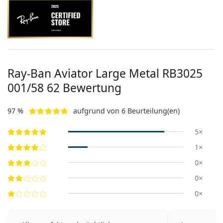
Ray-Ban Aviator Large Metal
RB3025
001/58 62
Bewertung
97 %
aufgrund von 6 Beurteilung(en)
5×
1×
0×
0×
0×