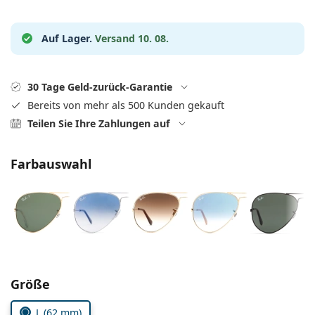
ist offline
Persol
Prada
Auf Lager.
Versand 10. 08.
Alle Marken
30 Tage Geld-zurück-Garantie
Bereits von mehr als 500 Kunden gekauft
Teilen Sie Ihre Zahlungen auf
Farbauswahl
Parameter wählen
Größe
L (62 mm)