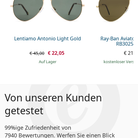
Lentiamo Antonio Light Gold
Ray-Ban Aviator
RB3025 0
€ 22,05
€ 214
€ 45,00
auf Lager
kostenloser Versa
Von unseren Kunden
getestet
99%ige Zufriedenheit von
7940 Bewertungen. Werfen Sie einen Blick