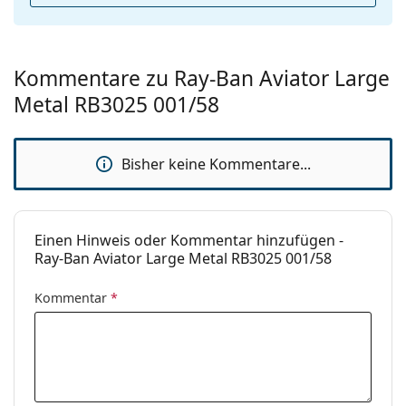
mit einem Stoffbeutel anstelle eines Tuchs geliefert
Kategorie:
Sonnenbrillen
werden.
Marke:
Ray-Ban
Entdecken Sie das gesamte Sortiment der
Sonnenbrillen
, um weitere Modelle beliebter Marken
Kommentare zu Ray-Ban Aviator Large
Verwendung:
Mode
zu finden.
Metal RB3025 001/58
Code:
RB3025 001/58 62
Mit Stärke
Nein
verfügbar :
Bisher keine Kommentare...
Einen Hinweis oder Kommentar hinzufügen -
Ray-Ban Aviator Large Metal RB3025 001/58
Kommentar
*