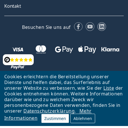
Kontakt
Facebook
YouTube
LinkedIn
Besuchen Sie uns auf
Bewertung
Cookies erleichtern die Bereitstellung unserer
Dienste und helfen dabei, das Surferlebnis auf
unserer Website zu verbessern, wie Sie der
Liste
der
Zurück zur Hauptseite
Nach oben
Cookies entnehmen können. Weitere Informationen
Lentiamo s.r.o., Tschechien ist Eigentümer und Betreiber des Online-
darüber wie und zu welchem Zweck wir
Shops Lentiamo.at
Seit 18 Jahren sind wir für Sie da.
personenbezogene Daten verwenden, finden Sie in
unserer
Datenschutzerklärung
.
Mehr
Informationen
Zustimmen
Ablehnen