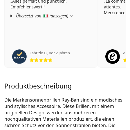
Alles perfekt und pünktlich.
La command
Empfehlenswert!
attentes.
Merci encore
Übersetzt von
(
anzeigen
)
Fabrizio B.
,
vor 2 Jahren
An
Bewertung 5 aus 5
Produktbeschreibung
Die Markensonnenbrillen Ray-Ban sind ein modisches
und stylisches Accessoire. Diese Brillen, mit einem
originellen Design, werden aus mehreren
hochqualitativen Materialien produziert, die einen
sichren Schutz vor den Sonnenstrahlen bieten. Die