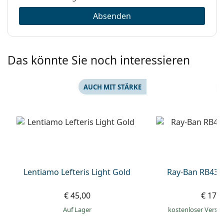
Absenden
Das könnte Sie noch interessieren
AUCH MIT STÄRKE
Lentiamo Lefteris Light Gold
Ray-Ban RB430
€ 45,00
€ 179
auf Lager
kostenloser Versa