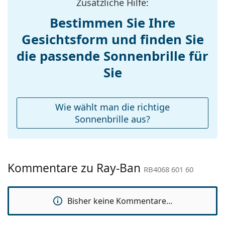
Zusätzliche Hilfe:
Gewicht:
133 g
Bestimmen Sie Ihre
Verstellbare
Nein
Gesichtsform und finden Sie
Nasenpads:
Accessories
die passende Sonnenbrille für
Etui:
Ja
Sie
Reinigungstuch:
Ja
Weiteres
Wie wählt man die richtige
Sex:
Unisex
Sonnenbrille aus?
Kategorie:
Sonnenbrillen
Marke:
Ray-Ban
Kommentare zu Ray-Ban
Verwendung:
Mode
RB4068 601 60
Code:
RB4068 601 60
Bisher keine Kommentare...
Mit Stärke
Nein
verfügbar :