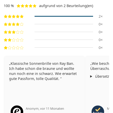
100 %
aufgrund von 2 Beurteilung(en)
2×
0×
0×
0×
0×
Klassische Sonnenbrille von Ray Ban.
Wie beschri
Ich habe schon die braune und wollte
Überraschung
nun noch eine in schwarz. Wie erwartet
Übersetzt 
gute Passform, tolle Qualität.
Anonym
,
vor 11 Monaten
Mich
Bewertung 5 aus 5