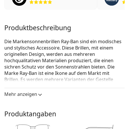
Produktbeschreibung
Die Markensonnenbrillen Ray-Ban sind ein modisches
und stylisches Accessoire. Diese Brillen, mit einem
originellen Design, werden aus mehreren
hochqualitativen Materialien produziert, die einen
sichren Schutz vor den Sonnenstrahlen bieten. Die
Marke Ray-Ban ist eine Ikone auf dem Markt mit
Brillen. Es werden mehrere Varianten der Gestelle
angeboten, die bei allen Generationen auf der ganzen
Welt bekannt und beliebt sind.
Mehr anzeigen
Ray-Ban RB4068 601 60
ist eine Unisex Sonnebrille.
Mit der virtuellen Anprobefunktion von Lentiamo
Produktangaben
können Sie herausfinden, wie Sie mit dieser
Sonnenbrille aussehen.