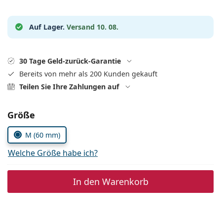
ist offline
Persol
Prada
Auf Lager.
Versand 10. 08.
Alle Marken
30 Tage Geld-zurück-Garantie
Bereits von mehr als 200 Kunden gekauft
Teilen Sie Ihre Zahlungen auf
Parameter wählen
Größe
M (60 mm)
Welche Größe habe ich?
In den Warenkorb