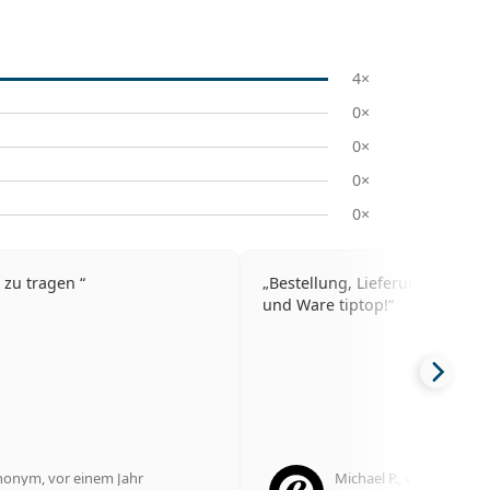
4×
0×
0×
0×
0×
 zu tragen
Bestellung, Lieferung, Kunde
und Ware tiptop!
nonym
,
vor einem Jahr
Michael P.
,
vor 5 Jahren