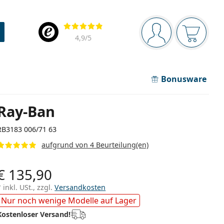
Navigationsleiste
Bewertung
Sie sind angemel
Der Ware
4,9
/5
Bonusware
Ray-Ban
RB3183 006/71 63
aufgrund von 4 Beurteilung(en)
€ 135,90
* inkl. USt., zzgl.
Versandkosten
Nur noch wenige Modelle auf Lager
Kostenloser Versand!