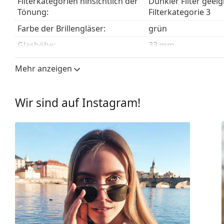
Filterkategorien hinsichtlich der
Dunkler Filter geei
Entdecken Sie das gesamte Sortiment der
Sonnenbrill
Tönung:
Filterkategorie 3
finden.
Farbe der Brillengläser:
grün
Glashöhe:
33 mm
Glasbreite:
63 mm
Mehr anzeigen
Glasmaterial:
Kunststoff
UV-Filter 400:
Ja
Wir sind auf Instagram!
Brillenfassungen
Rahmenform:
Rechteckig
Farbe der Fassung:
schwarz
Material der Fassung:
Metall
Größe:
M
Brillenbreite:
139 mm
Bügellänge:
125 mm