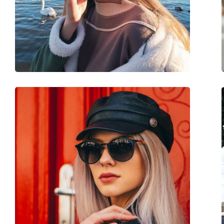
Stegbreite:
15 mm
Gewicht:
100 g
Verstellbare Nasenpads:
Ja
Accessories
Etui:
Ja
Reinigungstuch:
Ja
Weiteres
Sex:
Herren
Kategorie:
Sonnenbrillen
Marke:
Ray-Ban
Verwendung:
Mode
Code:
RB3183 006/71 63
Mit Stärke verfügbar :
Nein