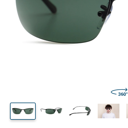
139 mm
Brillenbreite
Glasbrei
33 mm
63 mm
Glashöhe
Glasbreite