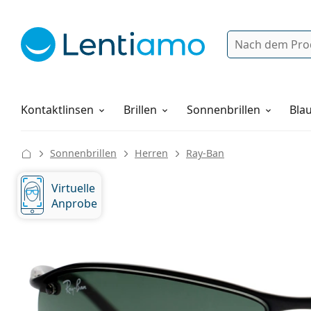
Suche
Anmelden
Web-Navigation
Pflegemittel
Alles über den Einkauf
Kontaktlinsen
Brillen
Sonnenbrillen
Blau
Sonnenbrillen
Herren
Ray-Ban
Virtuelle
Anprobe