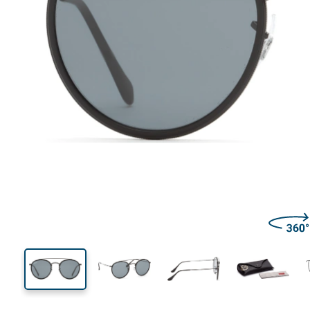
135 mm
Brillenbreite
Glasbrei
52 mm
51 mm
Glashöhe
Glasbreite