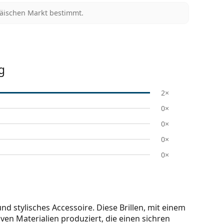
päischen Markt bestimmt.
g
2×
0×
0×
0×
0×
 stylisches Accessoire. Diese Brillen, mit einem
en Materialien produziert, die einen sichren