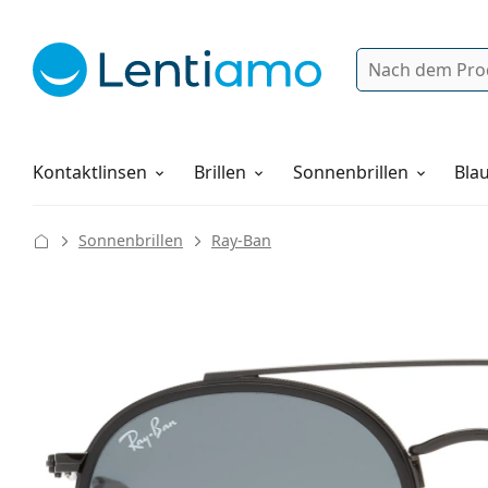
Suche
Anmelden
Web-Navigation
Pflegemittel
Alles über den Einkauf
Kontaktlinsen
Brillen
Sonnenbrillen
Blau
Sonnenbrillen
Ray-Ban