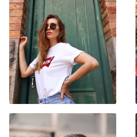
Reinigungstuch:
Ja
Weiteres
Sex:
Unisex
Kategorie:
Sonnenbrillen
Marke:
Ray-Ban
Verwendung:
Mode
Code:
RB3647N 002/R5 51
Mit Stärke verfügbar :
Nein