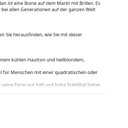
n ist eine Ikone auf dem Markt mit Brillen. Es
 bei allen Generationen auf der ganzen Welt
n Sie herausfinden, wie Sie mit dieser
einem kühlen Hautton und hellblondem,
hl für Menschen mit einer quadratischen oder
s seine Form gut hält und hohe Stabilität bietet.
nderung der Position und des Sitzes Ihrer Brille
sung der Nasenpads sollte immer von einem
den oder Brüche zu vermeiden.
hts, ohne den Kontrast zu beeinträchtigen oder die