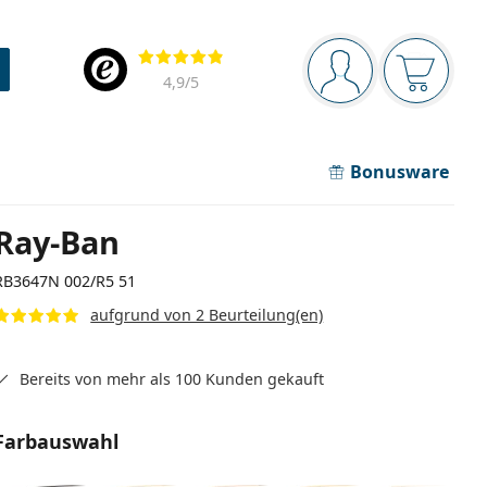
Navigationsleiste
Bewertung
Sie sind angemel
Der Ware
4,9
/5
Bonusware
Ray-Ban
RB3647N 002/R5 51
aufgrund von 2 Beurteilung(en)
Bereits von mehr als 100 Kunden gekauft
Farbauswahl