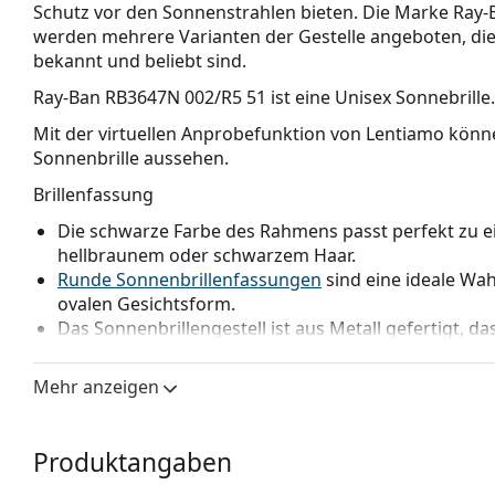
Schutz vor den Sonnenstrahlen bieten. Die Marke Ray-Ba
werden mehrere Varianten der Gestelle angeboten, die
bekannt und beliebt sind.
Ray-Ban RB3647N 002/R5 51
ist eine Unisex Sonnebrille.
Mit der virtuellen Anprobefunktion von Lentiamo könne
Sonnenbrille aussehen.
Brillenfassung
Die schwarze Farbe des Rahmens passt perfekt zu 
hellbraunem oder schwarzem Haar.
Runde Sonnenbrillenfassungen
sind eine ideale Wa
ovalen Gesichtsform.
Das Sonnenbrillengestell ist aus Metall gefertigt, da
Verstellbare Nasenpads ermöglichen eine sanfte Verä
und erhöhen dadurch den Tragekomfort. Die Anpas
Mehr anzeigen
erfahrenen Optiker vorgenommen werden, um Schä
Brillengläser
Produktangaben
Die grauen Gläser reduzieren die Intensität des Lic