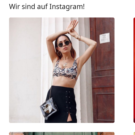
UV-Filter 400:
Ja
Wir sind auf Instagram!
Brillenfassungen
Rahmenform:
Rund
Farbe der Fassung:
schwarz
Material der Fassung:
Metall
Größe:
M
Brillenbreite:
135 mm
Bügellänge:
145 mm
Stegbreite:
22 mm
Gewicht:
115 g
Verstellbare Nasenpads:
Ja
Federscharnier:
Nein
Accessories
Etui:
Ja