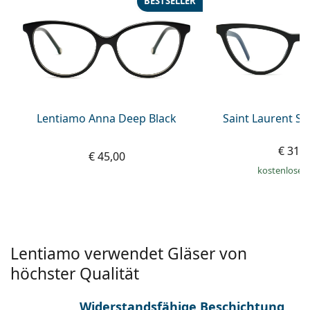
BESTSELLER
ist offline
Persol
Prada
Alle Marken
Lentiamo Anna Deep Black
Saint Laurent S
€ 319
€ 45,00
kostenloser
Lentiamo verwendet Gläser von
höchster Qualität
Widerstandsfähige Beschichtung