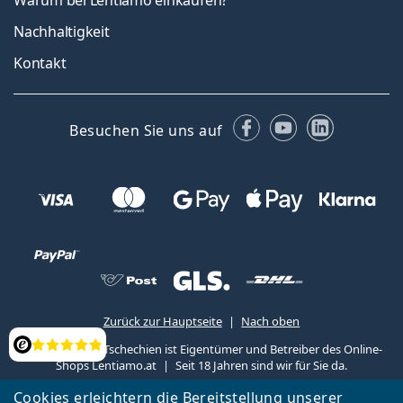
Warum bei Lentiamo einkaufen?
Nachhaltigkeit
Kontakt
Facebook
YouTube
LinkedIn
Besuchen Sie uns auf
Zurück zur Hauptseite
Nach oben
Lentiamo s.r.o., Tschechien ist Eigentümer und Betreiber des Online-
Bewertung
Shops Lentiamo.at
Seit 18 Jahren sind wir für Sie da.
Cookies erleichtern die Bereitstellung unserer