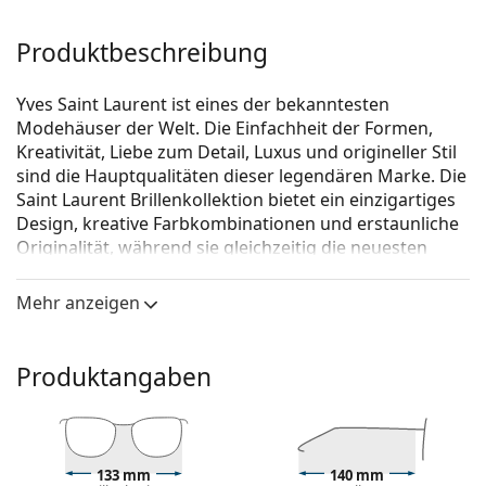
Produktbeschreibung
Yves Saint Laurent ist eines der bekanntesten
Modehäuser der Welt. Die Einfachheit der Formen,
Kreativität, Liebe zum Detail, Luxus und origineller Stil
sind die Hauptqualitäten dieser legendären Marke. Die
Saint Laurent Brillenkollektion bietet ein einzigartiges
Design, kreative Farbkombinationen und erstaunliche
Originalität, während sie gleichzeitig die neuesten
Modetrends beachtet.
Mehr anzeigen
Saint Laurent SL 259 003 53
ist eine Brille für Frauen.
Schauen Sie sich mit der virtuellen Anprobefunktion
von Lentiamo an, wie Sie in dieser Brille aussehen.
Produktangaben
Brillenfassung
Die schwarze Farbe der Brillenfassung passt perfekt
zu kühlen Hauttönen und hellblondem,
133 mm
140 mm