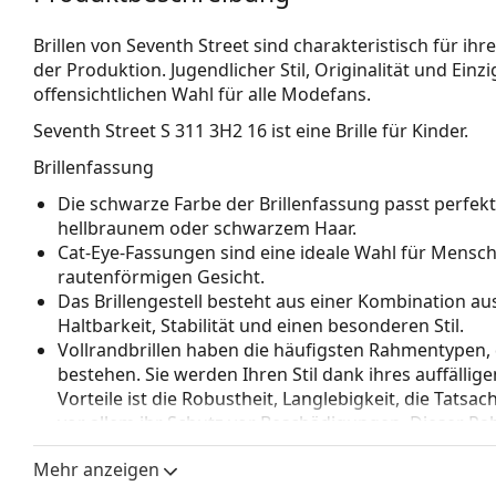
Brillen von Seventh Street sind charakteristisch für i
der Produktion. Jugendlicher Stil, Originalität und Einz
offensichtlichen Wahl für alle Modefans.
Seventh Street S 311 3H2 16
ist eine Brille für Kinder.
Brillenfassung
Die schwarze Farbe der Brillenfassung passt perfe
hellbraunem oder schwarzem Haar.
Cat-Eye-Fassungen sind eine ideale Wahl für Mensc
rautenförmigen Gesicht.
Das Brillengestell besteht aus einer Kombination aus
Haltbarkeit, Stabilität und einen besonderen Stil.
Vollrandbrillen haben die häufigsten Rahmentypen,
bestehen. Sie werden Ihren Stil dank ihres auffälli
Vorteile ist die Robustheit, Langlebigkeit, die Tatsa
vor allem ihr Schutz vor Beschädigungen. Dieser Rah
Gläser mit höherer optischer Leistung.
Mehr anzeigen
Zubehör