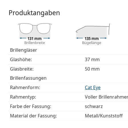
Wir liefern die Brille in ihrem Original-Etui. Die Far
Produktangaben
Entdecken Sie das gesamte Sortiment der
Brillen
, um w
unseren
Brillen-Ratgeber
, wenn Sie Hilfe bei der Auswa
Es ist ein Medizinprodukt. Lesen Sie vor dem Gebrauch 
131 mm
135 mm
Brillenbreite
Bügellänge
Brillengläser
Glashöhe:
37 mm
Glasbreite:
50 mm
Brillenfassungen
Rahmenform:
Cat Eye
Rahmentyp:
Voller Brillenrahme
Farbe der Fassung:
schwarz
Material der Fassung:
Metall/Kunststoff
Größe:
M