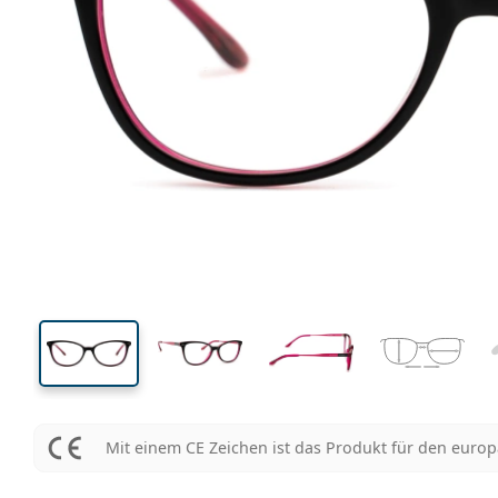
131 mm
Brillenbreite
Glasbrei
37 mm
50 mm
Glashöhe
Glasbreite
Mit einem CE Zeichen ist das Produkt für den euro