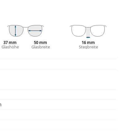
be des Etuis und sein Design können variieren.
eitere Modelle zu finden, oder nutzen Sie
hl benötigen.
die Anleitung.
37 mm
50 mm
16 mm
Glashöhe
Glasbreite
Stegbreite
n