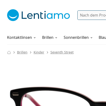
Suche
Anmelden
Web-Navigation
Pflegemittel
Alles über den Einkauf
Kontaktlinsen
Brillen
Sonnenbrillen
Blau
Brillen
Kinder
Seventh Street