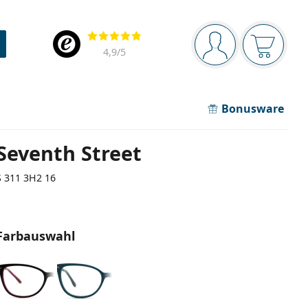
Navigationsleiste
Bewertung
Sie sind angemel
Der Ware
4,9
/5
Bonusware
Seventh Street
S 311 3H2 16
Farbauswahl