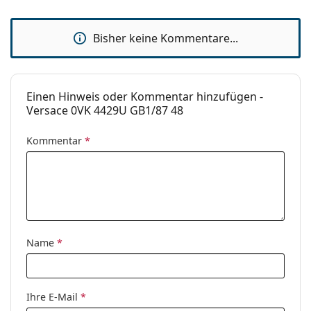
Marke:
Versace
Verwendung:
Mode
Bisher keine Kommentare...
Code:
0VK4429U GB1/87 48
Mit Stärke
Nein
Einen Hinweis oder Kommentar hinzufügen -
verfügbar :
Versace 0VK 4429U GB1/87 48
Kommentar
*
Name
*
Ihre E-Mail
*