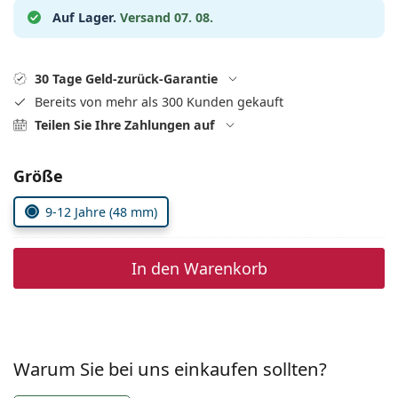
0720 775 165
Gucci
Alle Pflegemittel
Auf Lager.
Versand 07. 08.
Alle Marken
ist online
Persol
Prada
30 Tage Geld-zurück-Garantie
Bereits von mehr als 300 Kunden gekauft
Alle Marken
Teilen Sie Ihre Zahlungen auf
Parameter wählen
Größe
9-12 Jahre (48 mm)
In den Warenkorb
Warum Sie bei uns einkaufen sollten?