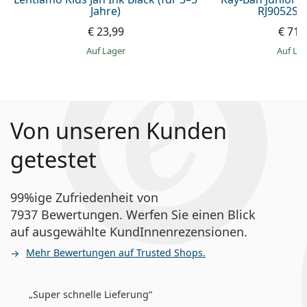
Jahre)
RJ9052S 
€ 23,99
€ 71,
auf Lager
auf La
Von unseren Kunden
getestet
99%ige Zufriedenheit von
7937 Bewertungen. Werfen Sie einen Blick
auf ausgewählte KundInnenrezensionen.
Mehr Bewertungen auf Trusted Shops.
Super schnelle Lieferung