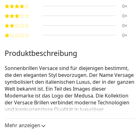
0×
0×
0×
0×
Produktbeschreibung
Sonnenbrillen Versace sind für diejenigen bestimmt,
die den eleganten Styl bevorzugen. Der Name Versage
symbolisiert den italienischen Luxus, der in der ganzen
Welt bekannt ist. Ein Teil des Images dieser
Modemarke ist das Logo der Medusa. Die Kollektion
der Versace Brillen verbindet moderne Technologien
und konkurrenzlose Qualität in luxuriöser
Verarbeitung.
Mehr anzeigen
Versace 0VK 4429U GB1/87 48
ist eine Sonnenbrille für
Kinder.