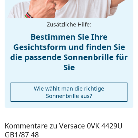
Größe:
S
Brillenbreite:
121 mm
Zusätzliche Hilfe:
Bügellänge:
130 mm
Bestimmen Sie Ihre
Stegbreite:
16 mm
Gesichtsform und finden Sie
Gewicht:
210 g
die passende Sonnenbrille für
Verstellbare
Nein
Nasenpads:
Sie
Federscharnier:
Nein
Accessories
Wie wählt man die richtige
Etui:
Ja
Sonnenbrille aus?
Reinigungstuch:
Nein
Weiteres
Sex:
Kinder
Kommentare zu Versace 0VK 4429U
Kategorie:
Sonnenbrillen
GB1/87 48