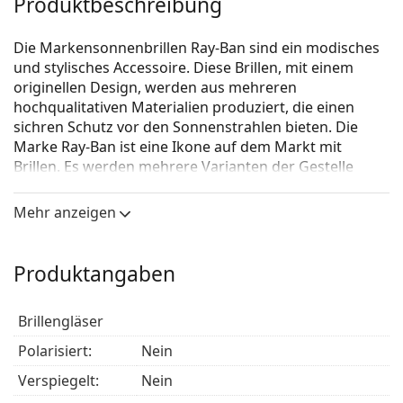
Produktbeschreibung
Die Markensonnenbrillen Ray-Ban sind ein modisches
und stylisches Accessoire. Diese Brillen, mit einem
originellen Design, werden aus mehreren
hochqualitativen Materialien produziert, die einen
sichren Schutz vor den Sonnenstrahlen bieten. Die
Marke Ray-Ban ist eine Ikone auf dem Markt mit
Brillen. Es werden mehrere Varianten der Gestelle
angeboten, die bei allen Generationen auf der ganzen
Welt bekannt und beliebt sind.
Mehr anzeigen
Ray-Ban Junior New Wayfarer RJ9052S 100/11
ist eine
Sonnenbrille für Kinder.
Produktangaben
Mit der virtuellen Anprobefunktion von Lentiamo
können Sie herausfinden, wie Sie mit dieser
Brillengläser
Sonnenbrille aussehen.
Polarisiert:
Nein
Brillenfassung
Verspiegelt:
Nein
Die schwarze Farbe des Rahmens passt perfekt zu