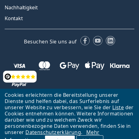
Nachhaltigkeit
Kontakt
Facebook
YouTube
LinkedIn
Besuchen Sie uns auf
Bewertung
Cookies erleichtern die Bereitstellung unserer
Dienste und helfen dabei, das Surferlebnis auf
unserer Website zu verbessern, wie Sie der
Liste
der
Zurück zur Hauptseite
Nach oben
Cookies entnehmen können. Weitere Informationen
Lentiamo s.r.o., Tschechien ist Eigentümer und Betreiber des Online-
darüber wie und zu welchem Zweck wir
Shops Lentiamo.at
Seit 18 Jahren sind wir für Sie da.
personenbezogene Daten verwenden, finden Sie in
unserer
Datenschutzerklärung
.
Mehr