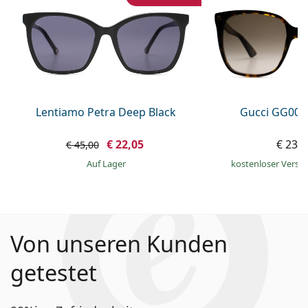
Lentiamo Petra Deep Black
Gucci GG002
€ 22,05
€ 239
€ 45,00
auf Lager
kostenloser Versa
Von unseren Kunden
getestet