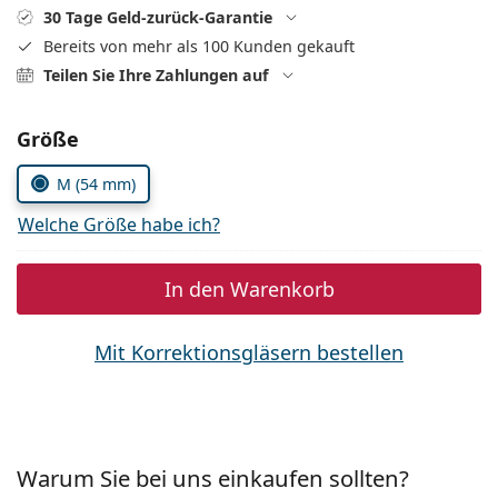
ist offline
Persol
30 Tage Geld-zurück-Garantie
Bereits von mehr als 100 Kunden gekauft
Prada
Teilen Sie Ihre Zahlungen auf
Alle Marken
Parameter wählen
Größe
M (54 mm)
Welche Größe habe ich?
In den Warenkorb
Mit Korrektionsgläsern bestellen
Warum Sie bei uns einkaufen sollten?